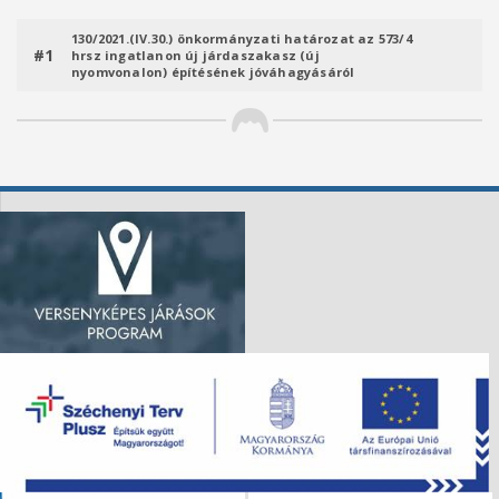
130/2021.(lV.30.) önkormányzati határozat az 573/4
#1
hrsz ingatlanon új járdaszakasz (új
nyomvonalon) építésének jóváhagyásáról