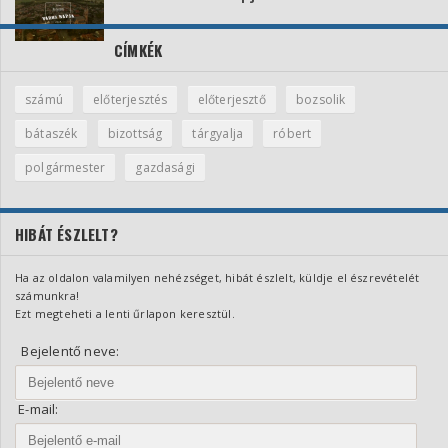
CÍMKÉK
számú
előterjesztés
előterjesztő
bozsolik
bátaszék
bizottság
tárgyalja
róbert
polgármester
gazdasági
HIBÁT ÉSZLELT?
Ha az oldalon valamilyen nehézséget, hibát észlelt, küldje el észrevételét
számunkra!
Ezt megteheti a lenti űrlapon keresztül.
Bejelentő neve:
E-mail: