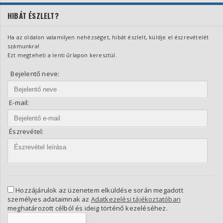
HIBÁT ÉSZLELT?
Ha az oldalon valamilyen nehézséget, hibát észlelt, küldje el észrevételét
számunkra!
Ezt megteheti a lenti űrlapon keresztül.
Bejelentő neve:
E-mail:
Észrevétel:
Hozzájárulok az üzenetem elküldése során megadott
személyes adataimnak az
Adatkezelési tájékoztatóban
meghatározott célból és ideig történő kezeléséhez.