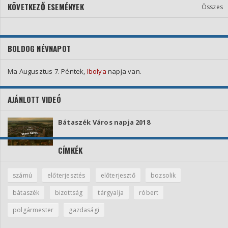
KÖVETKEZŐ ESEMÉNYEK
Összes
BOLDOG NÉVNAPOT
Ma Augusztus 7. Péntek,
Ibolya
napja van.
AJÁNLOTT VIDEÓ
Bátaszék Város napja 2018
CÍMKÉK
számú
előterjesztés
előterjesztő
bozsolik
bátaszék
bizottság
tárgyalja
róbert
polgármester
gazdasági