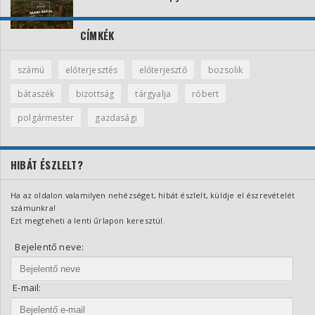
CÍMKÉK
számú
előterjesztés
előterjesztő
bozsolik
bátaszék
bizottság
tárgyalja
róbert
polgármester
gazdasági
HIBÁT ÉSZLELT?
Ha az oldalon valamilyen nehézséget, hibát észlelt, küldje el észrevételét
számunkra!
Ezt megteheti a lenti űrlapon keresztül.
Bejelentő neve:
E-mail: