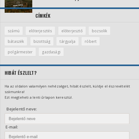
CÍMKÉK
számú
előterjesztés
előterjesztő
bozsolik
bátaszék
bizottság
tárgyalja
róbert
polgármester
gazdasági
HIBÁT ÉSZLELT?
Ha az oldalon valamilyen nehézséget, hibát észlelt, küldje el észrevételét
számunkra!
Ezt megteheti a lenti űrlapon keresztül.
Bejelentő neve:
E-mail: