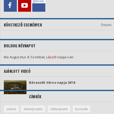
KÖVETKEZŐ ESEMÉNYEK
Összes
BOLDOG NÉVNAPOT
Ma Augusztus 8. Szombat,
László
napja van.
AJÁNLOTT VIDEÓ
Bátaszék Város napja 2018
CÍMKÉK
számú
előterjesztés
előterjesztő
bozsolik