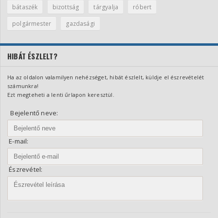
bátaszék
bizottság
tárgyalja
róbert
polgármester
gazdasági
HIBÁT ÉSZLELT?
Ha az oldalon valamilyen nehézséget, hibát észlelt, küldje el észrevételét
számunkra!
Ezt megteheti a lenti űrlapon keresztül.
Bejelentő neve:
E-mail:
Észrevétel: