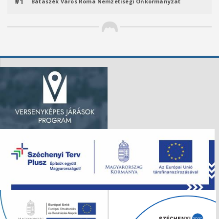
#1
Bátaszék Város Roma Nemzetiségi Önkormányzat