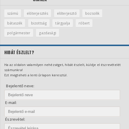
számú
előterjesztés
előterjesztő
bozsolik
bátaszék
bizottság
tárgyalja
róbert
polgármester
gazdasági
HIBÁT ÉSZLELT?
Ha az oldalon valamilyen nehézséget, hibát észlelt, küldje el észrevételét
számunkra!
Ezt megteheti a lenti űrlapon keresztül.
Bejelentő neve:
E-mail:
Észrevétel: