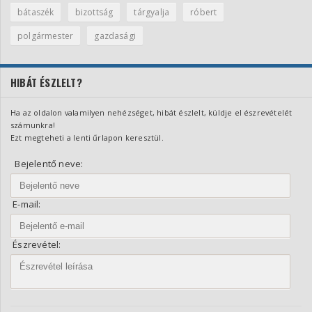
bátaszék
bizottság
tárgyalja
róbert
polgármester
gazdasági
HIBÁT ÉSZLELT?
Ha az oldalon valamilyen nehézséget, hibát észlelt, küldje el észrevételét
számunkra!
Ezt megteheti a lenti űrlapon keresztül.
Bejelentő neve:
E-mail:
Észrevétel: