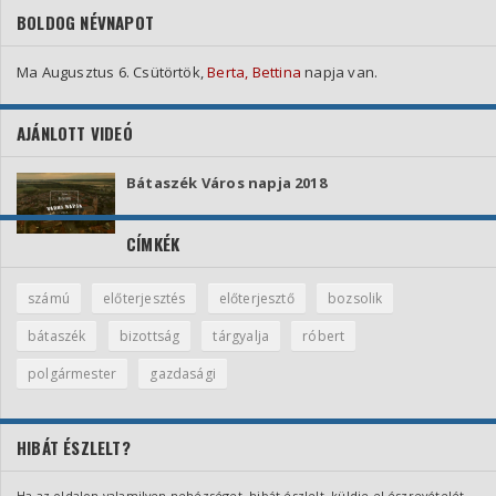
BOLDOG NÉVNAPOT
Ma Augusztus 6. Csütörtök,
Berta, Bettina
napja van.
AJÁNLOTT VIDEÓ
Bátaszék Város napja 2018
CÍMKÉK
számú
előterjesztés
előterjesztő
bozsolik
bátaszék
bizottság
tárgyalja
róbert
polgármester
gazdasági
HIBÁT ÉSZLELT?
Ha az oldalon valamilyen nehézséget, hibát észlelt, küldje el észrevételét