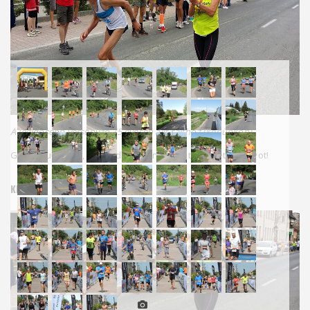
A legidősebb versenyző 75 évesen állt rajthoz (képünkön)
Gratulálunk neki, és minden futónak,a ki teljesítette a távot!
KÉPEK