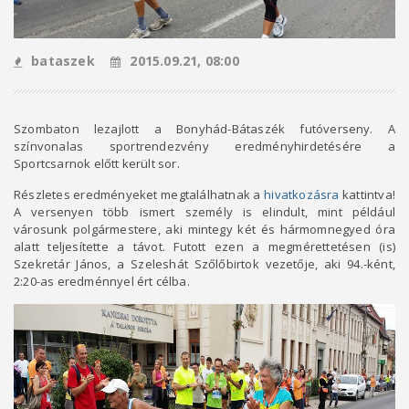
bataszek
2015.09.21, 08:00
Szombaton lezajlott a Bonyhád-Bátaszék futóverseny. A
színvonalas sportrendezvény eredményhirdetésére a
Sportcsarnok előtt került sor.
Részletes eredményeket megtalálhatnak a
hivatkozásra
kattintva!
A versenyen több ismert személy is elindult, mint például
városunk polgármestere, aki mintegy két és hármomnegyed óra
alatt teljesítette a távot. Futott ezen a megmérettetésen (is)
Szekretár János, a Szeleshát Szőlőbirtok vezetője, aki 94.-ként,
2:20-as eredménnyel ért célba.