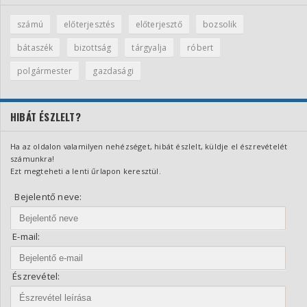
számú
előterjesztés
előterjesztő
bozsolik
bátaszék
bizottság
tárgyalja
róbert
polgármester
gazdasági
HIBÁT ÉSZLELT?
Ha az oldalon valamilyen nehézséget, hibát észlelt, küldje el észrevételét
számunkra!
Ezt megteheti a lenti űrlapon keresztül.
Bejelentő neve:
E-mail:
Észrevétel: