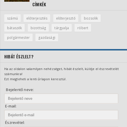
CÍMKÉK
számú
előterjesztés
előterjesztő
bozsolik
bátaszék
bizottság
tárgyalja
róbert
polgármester
gazdasági
HIBÁT ÉSZLELT?
Ha az oldalon valamilyen nehézséget, hibát észlelt, küldje el észrevételét
számunkra!
Ezt megteheti a lenti űrlapon keresztül.
Bejelentő neve:
E-mail:
Észrevétel: