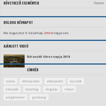
KÖVETKEZŐ ESEMÉNYEK
Összes
BOLDOG NÉVNAPOT
Ma Augusztus 9. Vasárnap,
Emod
napja van.
AJÁNLOTT VIDEÓ
Bátaszék Város napja 2018
CÍMKÉK
számú
előterjesztés
előterjesztő
bozsolik
bátaszék
bizottság
tárgyalja
róbert
polgármester
gazdasági