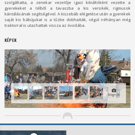
szolgáltatta, a zenekar vezetője igazi kikiáltóként vezette a
gyerekeket a télből a tavaszba a kis versikék, rigmusok
kántálásának segítségével. A kiszebáb elégetése után a gyerekek
saját kis bábújukat is a tűzbe dobhatták, végül néhányan még
traktorral is utazhattak vissza az óvodába.
KÉPEK
Megnyit