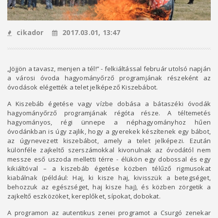
cikador
2017.03.01, 13:47
„Jöjjön a tavasz, menjen a tél!” - felkiáltással február utolsó napján
a városi óvoda hagyományőrző programjának részeként az
óvodások elégették a telet jelképező Kiszebábot.
A Kiszebáb égetése vagy vízbe dobása a bátaszéki óvodák
hagyományőrző programjának régóta része. A téltemetés
hagyományos, régi ünnepe a néphagyományhoz hűen
óvodánkban is úgy zajlik, hogy a gyerekek készítenek egy bábot,
az úgynevezett kiszebábot, amely a telet jelképezi. Ezután
különféle zajkeltő szerszámokkal kivonulnak az óvodától nem
messze eső uszoda melletti térre - élükön egy dobossal és egy
kikiáltóval – a kiszebáb égetése közben télűző rigmusokat
kiabálnak (például: Haj, ki kisze haj, kivisszük a betegséget,
behozzuk az egészséget, haj kisze haj), és közben zörgetik a
zajkeltő eszközöket, kereplőket, sípokat, dobokat.
A programon az autentikus zenei programot a Csurgó zenekar