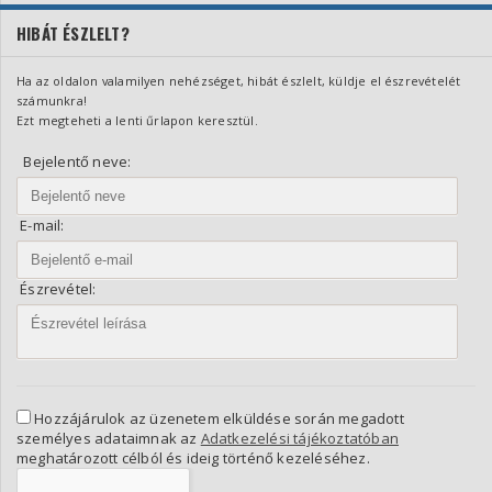
HIBÁT ÉSZLELT?
Ha az oldalon valamilyen nehézséget, hibát észlelt, küldje el észrevételét
számunkra!
Ezt megteheti a lenti űrlapon keresztül.
Bejelentő neve:
E-mail:
Észrevétel:
Hozzájárulok az üzenetem elküldése során megadott
személyes adataimnak az
Adatkezelési tájékoztatóban
meghatározott célból és ideig történő kezeléséhez.