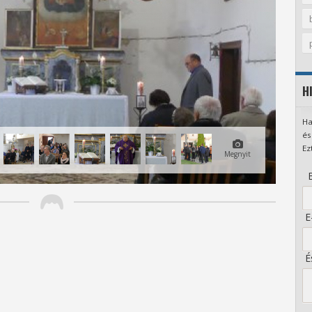
H
Ha
és
Ez
Megnyit
B
E-
És