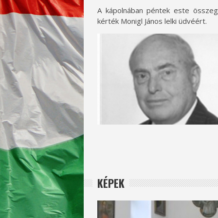
A kápolnában péntek este összeg
kérték Monigl János lelki üdvéért.
KÉPEK