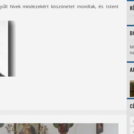
yűlt hívek mindezekért köszönetet mondtak, és Istent
K
B
Ma
na
A
C