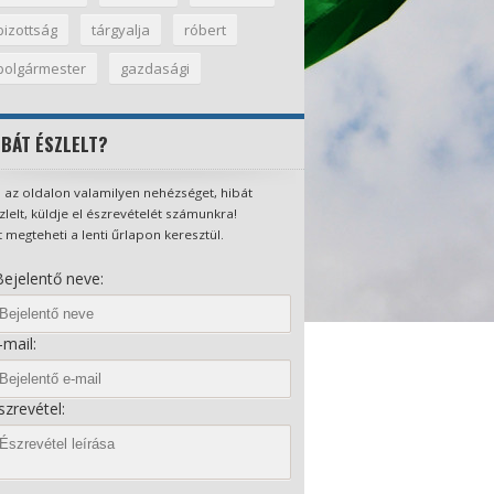
bizottság
tárgyalja
róbert
polgármester
gazdasági
IBÁT ÉSZLELT?
 az oldalon valamilyen nehézséget, hibát
zlelt, küldje el észrevételét számunkra!
t megteheti a lenti űrlapon keresztül.
ejelentő neve:
mail:
zrevétel: