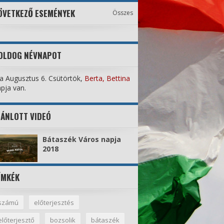
ÖVETKEZŐ ESEMÉNYEK
Összes
OLDOG NÉVNAPOT
 Augusztus 6. Csütörtök,
Berta, Bettina
pja van.
JÁNLOTT VIDEÓ
Bátaszék Város napja
2018
ÍMKÉK
számú
előterjesztés
előterjesztő
bozsolik
bátaszék