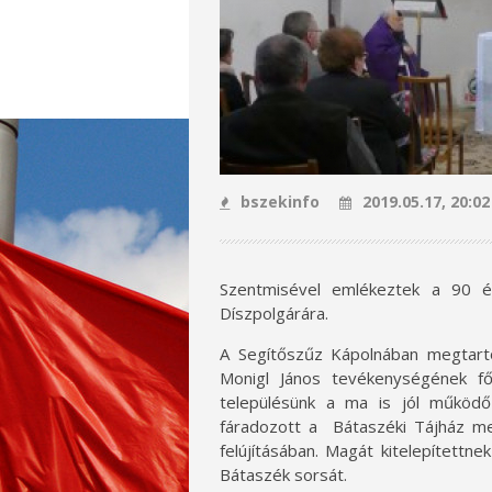
bszekinfo
2019.05.17, 20:02
Szentmisével emlékeztek a 90 é
Díszpolgárára.
A Segítőszűz Kápolnában megtart
Monigl János tevékenységének fő
településünk a ma is jól működő 
fáradozott a Bátaszéki Tájház m
felújításában. Magát kitelepítettne
Bátaszék sorsát.