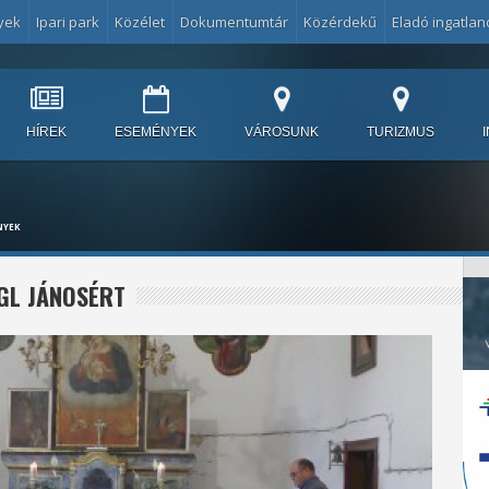
yek
Ipari park
Közélet
Dokumentumtár
Közérdekű
Eladó ingatlan
HÍREK
ESEMÉNYEK
VÁROSUNK
TURIZMUS
NYEK
GL JÁNOSÉRT