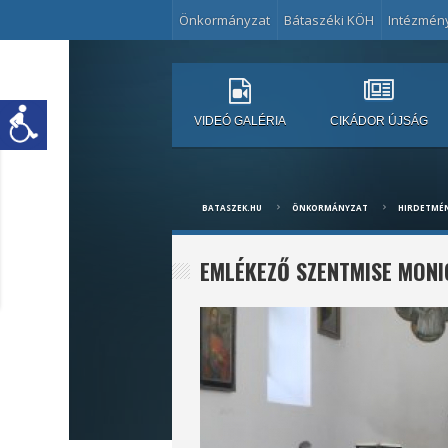
Önkormányzat
Bátaszéki KÖH
Intézmén
VIDEÓ GALÉRIA
CIKÁDOR ÚJSÁG
BATASZEK.HU
ÖNKORMÁNYZAT
HIRDETMÉ
EMLÉKEZŐ SZENTMISE MONI