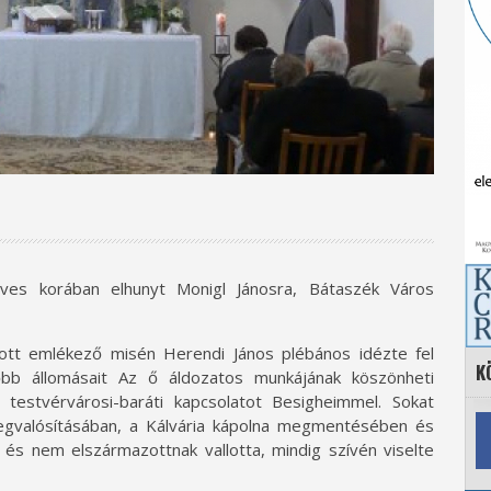
ves korában elhunyt Monigl Jánosra, Bátaszék Város
ott emlékező misén Herendi János plébános idézte fel
K
bb állomásait Az ő áldozatos munkájának köszönheti
testvérvárosi-baráti kapcsolatot Besigheimmel. Sokat
egvalósításában, a Kálvária kápolna megmentésében és
k és nem elszármazottnak vallotta, mindig szívén viselte