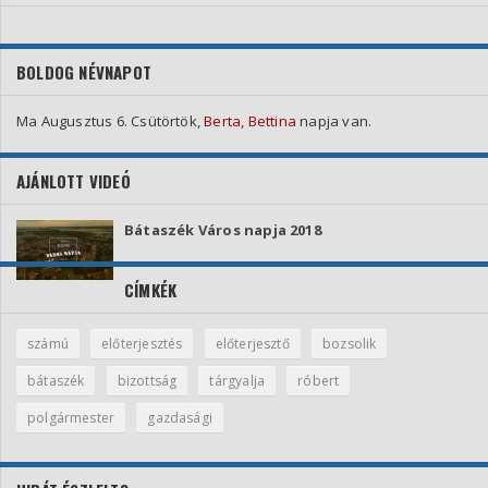
BOLDOG NÉVNAPOT
Ma Augusztus 6. Csütörtök,
Berta, Bettina
napja van.
AJÁNLOTT VIDEÓ
Bátaszék Város napja 2018
CÍMKÉK
számú
előterjesztés
előterjesztő
bozsolik
bátaszék
bizottság
tárgyalja
róbert
polgármester
gazdasági