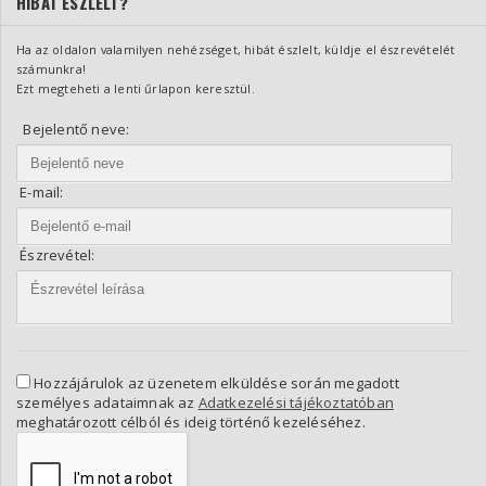
HIBÁT ÉSZLELT?
Ha az oldalon valamilyen nehézséget, hibát észlelt, küldje el észrevételét
számunkra!
Ezt megteheti a lenti űrlapon keresztül.
Bejelentő neve:
E-mail:
Észrevétel:
Hozzájárulok az üzenetem elküldése során megadott
személyes adataimnak az
Adatkezelési tájékoztatóban
meghatározott célból és ideig történő kezeléséhez.