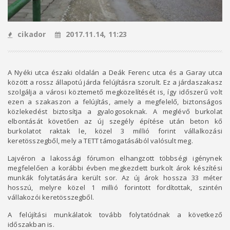
cikador
2017.11.14, 11:23
A Nyéki utca északi oldalán a Deák Ferenc utca és a Garay utca
között a rossz állapotú járda felújításra szorult. Ez a járdaszakasz
szolgálja a városi köztemető megközelítését is, így időszerű volt
ezen a szakaszon a felújítás, amely a megfelelő, biztonságos
közlekedést biztosítja a gyalogosoknak. A meglévő burkolat
elbontását követően az új szegély építése után beton kő
burkolatot raktak le, közel 3 millió forint vállalkozási
keretösszegből, mely a TETT támogatásából valósult meg.
Lajvéron a lakossági fórumon elhangzott többségi igénynek
megfelelően a korábbi évben megkezdett burkolt árok készítési
munkák folytatására került sor. Az új árok hossza 33 méter
hosszú, melyre közel 1 millió forintott fordítottak, szintén
vállakozói keretösszegből.
A felújítási munkálatok tovább folytatódnak a következő
időszakban is.