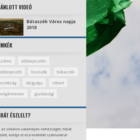
JÁNLOTT VIDEÓ
Bátaszék Város napja
2018
ÍMKÉK
számú
előterjesztés
előterjesztő
bozsolik
bátaszék
bizottság
tárgyalja
róbert
polgármester
gazdasági
IBÁT ÉSZLELT?
 az oldalon valamilyen nehézséget, hibát
zlelt, küldje el észrevételét számunkra!