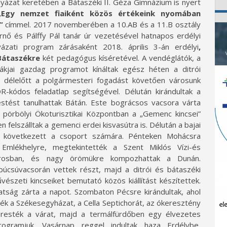
zat keretében a Bátaszéki II. Géza Gimnázium is nyert
„
Egy nemzet fiaiként közös értékeink nyomában
”
címmel. 2017 novemberében a 10.AB és a 11.B osztály
rnő és Pálffy Pál tanár úr vezetésével hatnapos erdélyi
ázati program zárásaként 2018. április 3-án erdélyi
,
Bátaszékre
két pedagógus kíséretével. A vendéglátók, a
ákjai gazdag programot kínáltak egész héten a ditrói
án délelőtt a polgármesteri fogadást követően városunk
-kódos feladatlap segítségével. Délután kirándultak a
estést tanulhattak Bátán. Este bográcsos vacsora várta
 pörbölyi Ökoturisztikai Központban a „Gemenc kincsei”
n felszálltak a gemenci erdei kisvasútra is. Délután a bajai
 következett a csoport számára. Pénteken Mohácsra
 Emlékhelyre, megtekintették a Szent Miklós Vízi-és
árosban, és nagy örömükre kompozhattak a Dunán.
úcsúvacsorán vettek részt, majd a ditrói és bátaszéki
szeti kincseiket bemutató közös kiállítást készítettek.
atság zárta a napot. Szombaton Pécsre kirándultak, ahol
ék a Székesegyházat, a Cella Septichorát, az ókeresztény
keresték a várat, majd a termálfürdőben egy élvezetes
ogramjuk. Vasárnap reggel indultak haza Erdélybe,