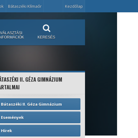
ok
Bátaszéki Klímaőr
Kezdőlap
VÁLASZTÁSI
INFORMÁCIÓK
KERESÉS
ÁTASZÉKI II. GÉZA GIMNÁZIUM
ARTALMAI
Bátaszéki II. Géza Gimnázium
Események
Hírek