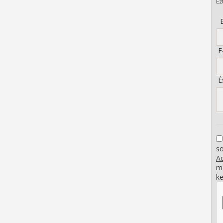
Ez
B
E-
És
s
Ad
me
ke