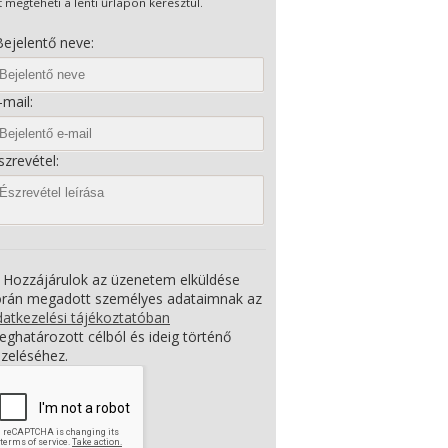
t megteheti a lenti űrlapon keresztül.
ejelentő neve:
mail:
zrevétel:
Hozzájárulok az üzenetem elküldése
orán megadott személyes adataimnak az
atkezelési tájékoztatóban
ghatározott célból és ideig történő
zeléséhez.