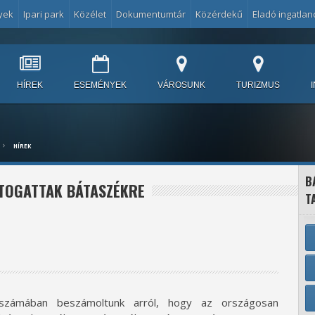
yek
Ipari park
Közélet
Dokumentumtár
Közérdekű
Eladó ingatlan
HÍREK
ESEMÉNYEK
VÁROSUNK
TURIZMUS
HÍREK
B
ÁTOGATTAK BÁTASZÉKRE
T
 számában beszámoltunk arról, hogy az országosan