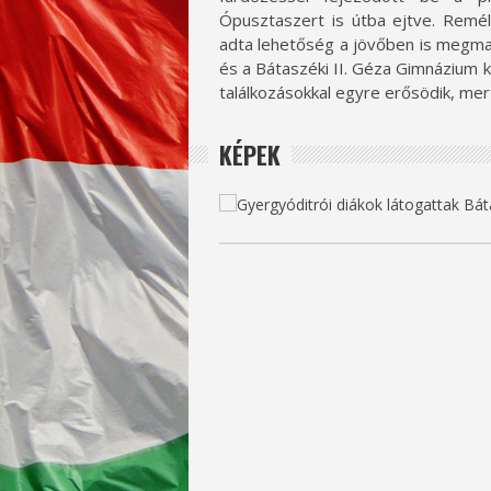
Ópusztaszert is útba ejtve. Remélj
adta lehetőség a jövőben is megmar
és a Bátaszéki II. Géza Gimnázium k
találkozásokkal egyre erősödik, mert
KÉPEK