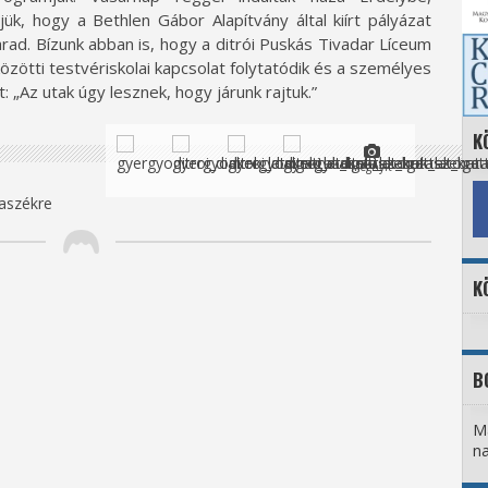
ük, hogy a Bethlen Gábor Alapítvány által kiírt pályázat
ad. Bízunk abban is, hogy a ditrói Puskás Tivadar Líceum
özötti testvériskolai kapcsolat folytatódik és a személyes
: „Az utak úgy lesznek, hogy járunk rajtuk.”
K
Megnyit
K
B
Ma
na