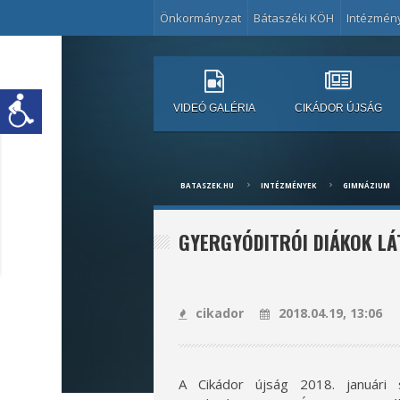
Önkormányzat
Bátaszéki KÖH
Intézmén
VIDEÓ GALÉRIA
CIKÁDOR ÚJSÁG
BATASZEK.HU
INTÉZMÉNYEK
GIMNÁZIUM
GYERGYÓDITRÓI DIÁKOK L
cikador
2018.04.19, 13:06
A Cikádor újság 2018. januári