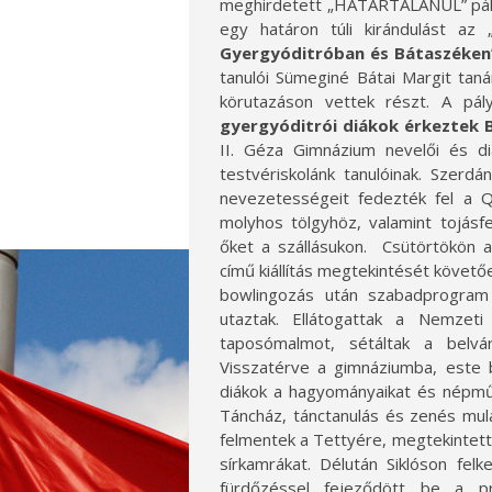
meghirdetett „HATÁRTALANUL” pályá
egy határon túli kirándulást az 
Gyergyóditróban és Bátaszéken
tanulói Sümeginé Bátai Margit taná
körutazáson vettek részt. A pály
gyergyóditrói diákok érkeztek 
II. Géza Gimnázium nevelői és di
testvériskolánk tanulóinak. Szerd
nevezetességeit fedezték fel a QR
molyhos tölgyhöz, valamint tojásf
őket a szállásukon. Csütörtökön a
című kiállítás megtekintését követőe
bowlingozás után szabadprogram
utaztak. Ellátogattak a Nemzeti
taposómalmot, sétáltak a belv
Visszatérve a gimnáziumba, este b
diákok a hagyományaikat és népművé
Táncház, tánctanulás és zenés mul
felmentek a Tettyére, megtekintett
sírkamrákat. Délután Siklóson fel
fürdőzéssel fejeződött be a pr