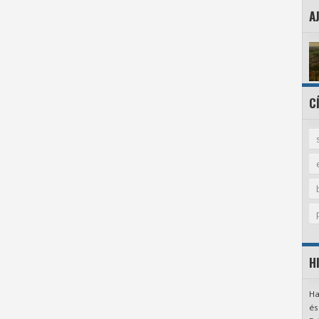
A
C
H
Ha
és