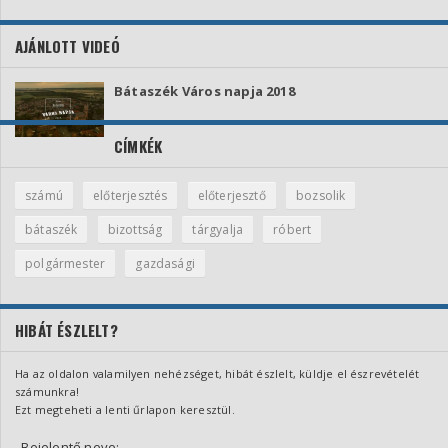
AJÁNLOTT VIDEÓ
Bátaszék Város napja 2018
CÍMKÉK
számú
előterjesztés
előterjesztő
bozsolik
bátaszék
bizottság
tárgyalja
róbert
polgármester
gazdasági
HIBÁT ÉSZLELT?
Ha az oldalon valamilyen nehézséget, hibát észlelt, küldje el észrevételét
számunkra!
Ezt megteheti a lenti űrlapon keresztül.
Bejelentő neve: