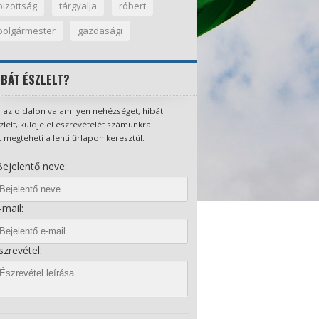
bizottság
tárgyalja
róbert
polgármester
gazdasági
IBÁT ÉSZLELT?
 az oldalon valamilyen nehézséget, hibát
zlelt, küldje el észrevételét számunkra!
t megteheti a lenti űrlapon keresztül.
ejelentő neve:
mail:
zrevétel: