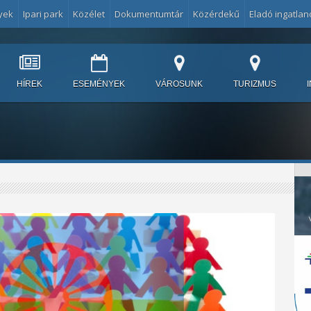
yek
Ipari park
Közélet
Dokumentumtár
Közérdekű
Eladó ingatlan
HÍREK
ESEMÉNYEK
VÁROSUNK
TURIZMUS