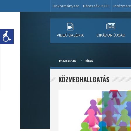
Önkormányzat
Bátaszéki KÖH
Intézmén
VIDEÓ GALÉRIA
CIKÁDOR ÚJSÁG
BATASZEK.HU
HÍREK
KÖZMEGHALLGATÁS