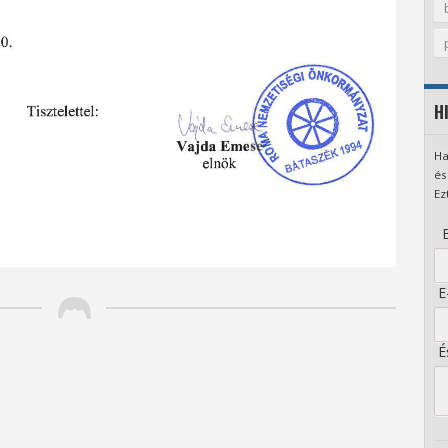
H
Ha
és
Ez
B
E-
És