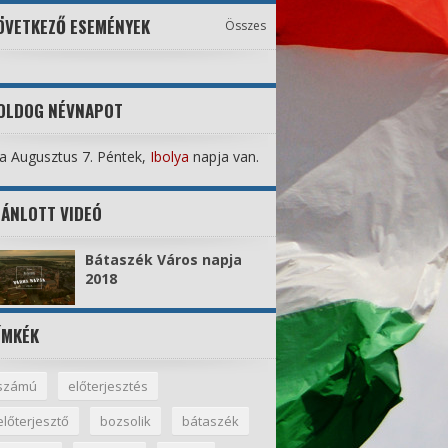
ÖVETKEZŐ ESEMÉNYEK
Összes
OLDOG NÉVNAPOT
 Augusztus 7. Péntek,
Ibolya
napja van.
JÁNLOTT VIDEÓ
Bátaszék Város napja
2018
ÍMKÉK
számú
előterjesztés
előterjesztő
bozsolik
bátaszék