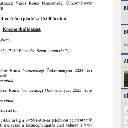
K
B
Ma
A
C