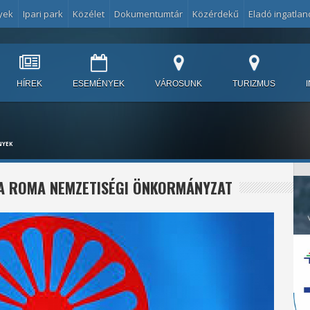
yek
Ipari park
Közélet
Dokumentumtár
Közérdekű
Eladó ingatlan
HÍREK
ESEMÉNYEK
VÁROSUNK
TURIZMUS
NYEK
A ROMA NEMZETISÉGI ÖNKORMÁNYZAT