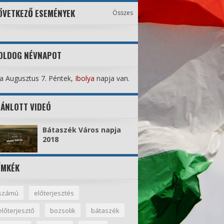
ÖVETKEZŐ ESEMÉNYEK
Összes
OLDOG NÉVNAPOT
 Augusztus 7. Péntek,
Ibolya
napja van.
JÁNLOTT VIDEÓ
Bátaszék Város napja
2018
ÍMKÉK
számú
előterjesztés
előterjesztő
bozsolik
bátaszék