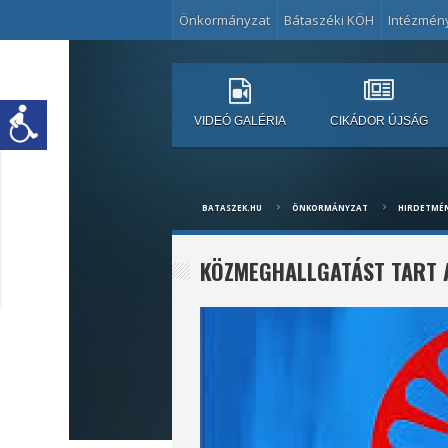
Önkormányzat
Bátaszéki KÖH
Intézmén
VIDEÓ GALÉRIA
CIKÁDOR ÚJSÁG
BATASZEK.HU
ÖNKORMÁNYZAT
HIRDETMÉ
KÖZMEGHALLGATÁST TART 