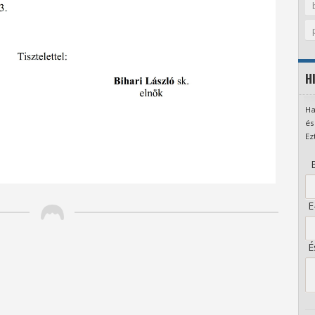
H
Ha
és
Ez
B
E-
És