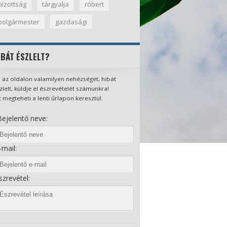
bizottság
tárgyalja
róbert
polgármester
gazdasági
IBÁT ÉSZLELT?
 az oldalon valamilyen nehézséget, hibát
zlelt, küldje el észrevételét számunkra!
t megteheti a lenti űrlapon keresztül.
ejelentő neve:
mail:
zrevétel: