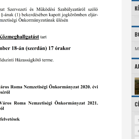
K
B
Ma
A
C