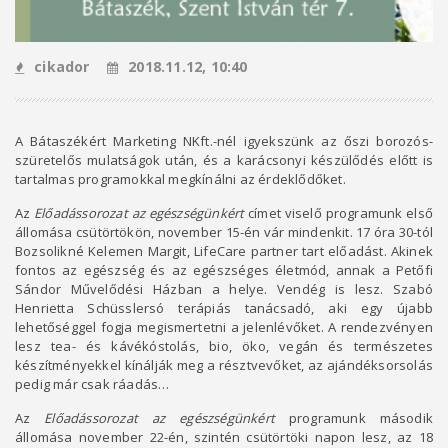
cikador
2018.11.12, 10:40
A Bátaszékért Marketing NKft.-nél igyekszünk az őszi borozós-
szüretelős mulatságok után, és a karácsonyi készülődés előtt is
tartalmas programokkal megkínálni az érdeklődőket.
Az
Előadássorozat az egészségünkért
címet viselő programunk első
állomása csütörtökön, november 15-én vár mindenkit. 17 óra 30-tól
Bozsolikné Kelemen Margit, LifeCare partner tart előadást. Akinek
fontos az egészség és az egészséges életmód, annak a Petőfi
Sándor Művelődési Házban a helye. Vendég is lesz. Szabó
Henrietta Schüsslersó terápiás tanácsadó, aki egy újabb
lehetőséggel fogja megismertetni a jelenlévőket. A rendezvényen
lesz tea- és kávékóstolás, bio, öko, vegán és természetes
készítményekkel kínálják meg a résztvevőket, az ajándéksorsolás
pedig már csak ráadás…
Az
Előadássorozat az egészségünkért
programunk második
állomása november 22-én, szintén csütörtöki napon lesz, az 18