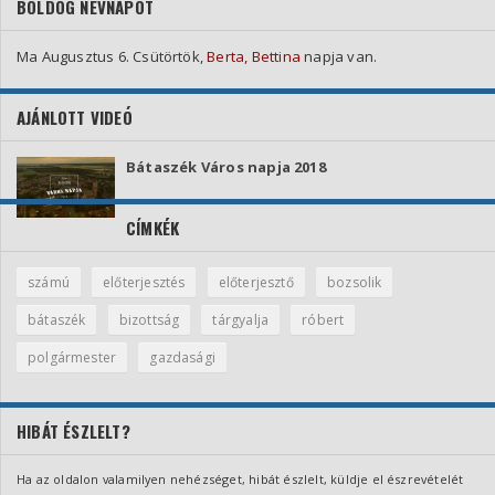
BOLDOG NÉVNAPOT
Ma Augusztus 6. Csütörtök,
Berta, Bettina
napja van.
AJÁNLOTT VIDEÓ
Bátaszék Város napja 2018
CÍMKÉK
számú
előterjesztés
előterjesztő
bozsolik
bátaszék
bizottság
tárgyalja
róbert
polgármester
gazdasági
HIBÁT ÉSZLELT?
Ha az oldalon valamilyen nehézséget, hibát észlelt, küldje el észrevételét