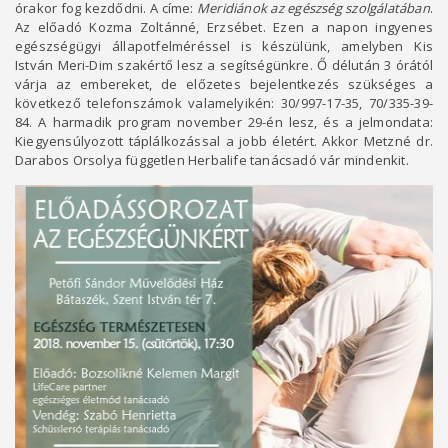
órakor fog kezdődni. A címe:
Meridiánok az egészség szolgálatában
.
Az előadó Kozma Zoltánné, Erzsébet. Ezen a napon ingyenes
egészségügyi állapotfelméréssel is készülünk, amelyben Kis
István Meri-Dim szakértő lesz a segítségünkre. Ő délután 3 órától
várja az embereket, de előzetes bejelentkezés szükséges a
következő telefonszámok valamelyikén: 30/997-17-35, 70/335-39-
84. A harmadik program november 29-én lesz, és a jelmondata:
Kiegyensúlyozott táplálkozással a jobb életért. Akkor Metzné dr.
Darabos Orsolya független Herbalife tanácsadó vár mindenkit.