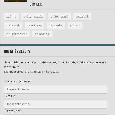
CÍMKÉK
számú
előterjesztés
előterjesztő
bozsolik
bátaszék
bizottság
tárgyalja
róbert
polgármester
gazdasági
HIBÁT ÉSZLELT?
Ha az oldalon valamilyen nehézséget, hibát észlelt, küldje el észrevételét
számunkra!
Ezt megteheti a lenti űrlapon keresztül.
Bejelentő neve:
E-mail:
Észrevétel: