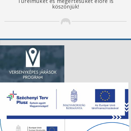
Türelmüket és megértésüket előre is
köszönjük!