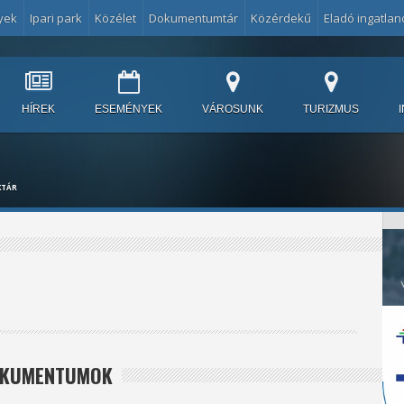
yek
Ipari park
Közélet
Dokumentumtár
Közérdekű
Eladó ingatlan
HÍREK
ESEMÉNYEK
VÁROSUNK
TURIZMUS
KTÁR
DOKUMENTUMOK