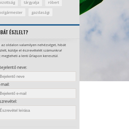
bizottság
tárgyalja
róbert
polgármester
gazdasági
IBÁT ÉSZLELT?
 az oldalon valamilyen nehézséget, hibát
zlelt, küldje el észrevételét számunkra!
t megteheti a lenti űrlapon keresztül.
ejelentő neve:
mail:
zrevétel: