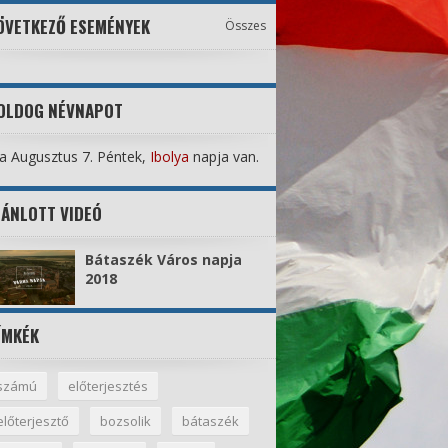
ÖVETKEZŐ ESEMÉNYEK
Összes
OLDOG NÉVNAPOT
 Augusztus 7. Péntek,
Ibolya
napja van.
JÁNLOTT VIDEÓ
Bátaszék Város napja
2018
ÍMKÉK
számú
előterjesztés
előterjesztő
bozsolik
bátaszék