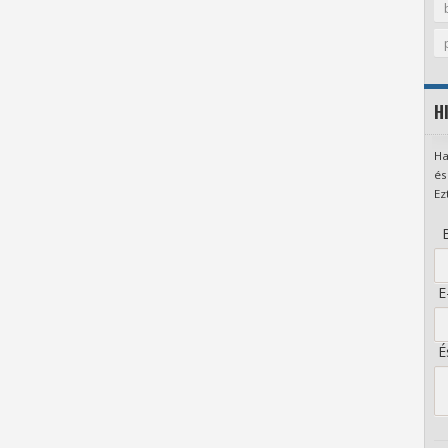
H
Ha
és
Ez
B
E-
És