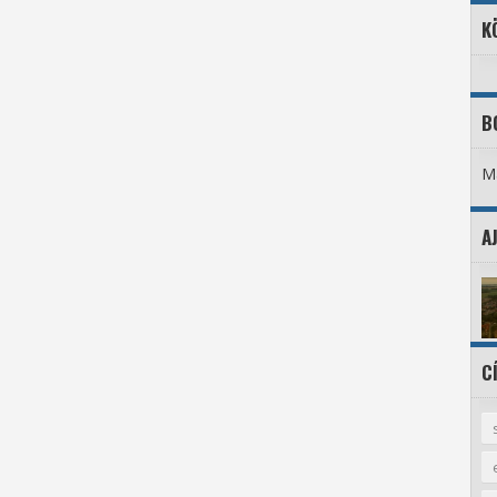
K
B
Ma
A
C