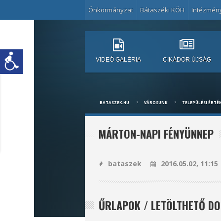
Önkormányzat
Bátaszéki KÖH
Intézmén
VIDEÓ GALÉRIA
CIKÁDOR ÚJSÁG
BATASZEK.HU
VÁROSUNK
TELEPÜLÉSI ÉRTÉ
MÁRTON-NAPI FÉNYÜNNEP
bataszek
2016.05.02, 11:15
ŰRLAPOK / LETÖLTHETŐ 