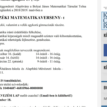
K
K
B
Ma