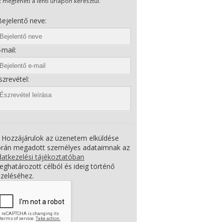
t megteheti a lenti űrlapon keresztül.
ejelentő neve:
mail:
zrevétel:
Hozzájárulok az üzenetem elküldése
orán megadott személyes adataimnak az
atkezelési tájékoztatóban
ghatározott célból és ideig történő
zeléséhez.