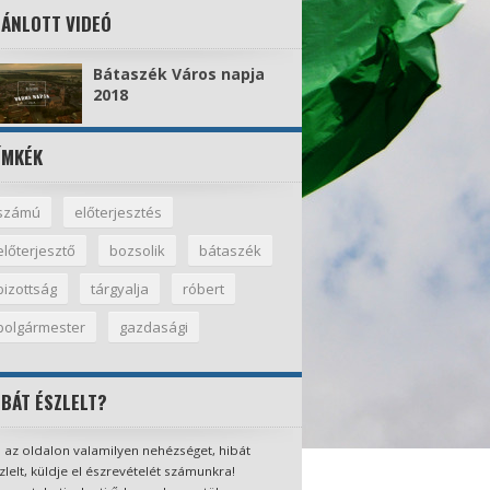
JÁNLOTT VIDEÓ
Bátaszék Város napja
2018
ÍMKÉK
számú
előterjesztés
előterjesztő
bozsolik
bátaszék
bizottság
tárgyalja
róbert
polgármester
gazdasági
IBÁT ÉSZLELT?
 az oldalon valamilyen nehézséget, hibát
zlelt, küldje el észrevételét számunkra!