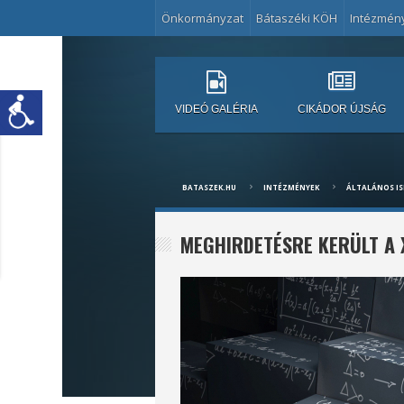
Önkormányzat
Bátaszéki KÖH
Intézmén
VIDEÓ GALÉRIA
CIKÁDOR ÚJSÁG
BATASZEK.HU
INTÉZMÉNYEK
ÁLTALÁNOS I
MEGHIRDETÉSRE KERÜLT A 