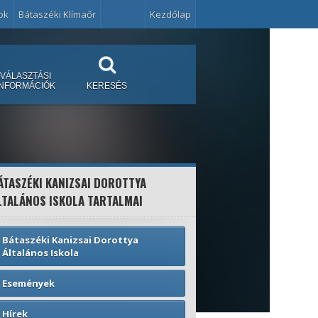
ok
Bátaszéki Klímaőr
Kezdőlap
VÁLASZTÁSI
INFORMÁCIÓK
KERESÉS
ÁTASZÉKI KANIZSAI DOROTTYA
LTALÁNOS ISKOLA TARTALMAI
Bátaszéki Kanizsai Dorottya
Általános Iskola
Események
Hírek