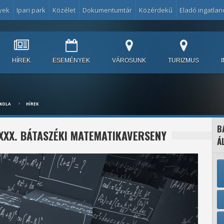
yek
Ipari park
Közélet
Dokumentumtár
Közérdekű
Eladó ingatlan
HÍREK
ESEMÉNYEK
VÁROSUNK
TURIZMUS
SKOLA
HÍREK
B
XXX. BÁTASZÉKI MATEMATIKAVERSENY
Á