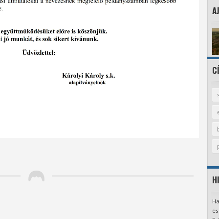
A
C
H
Ha
és