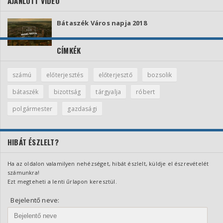
AJÁNLOTT VIDEÓ
Bátaszék Város napja 2018
CÍMKÉK
számú
előterjesztés
előterjesztő
bozsolik
bátaszék
bizottság
tárgyalja
róbert
polgármester
gazdasági
HIBÁT ÉSZLELT?
Ha az oldalon valamilyen nehézséget, hibát észlelt, küldje el észrevételét
számunkra!
Ezt megteheti a lenti űrlapon keresztül.
Bejelentő neve: