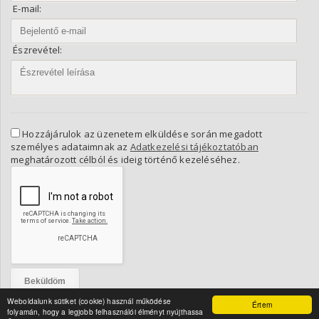
E-mail:
Észrevétel:
Hozzájárulok az üzenetem elküldése során megadott
személyes adataimnak az
Adatkezelési tájékoztatóban
meghatározott célból és ideig történő kezeléséhez.
Weboldalunk sütiket (cookie) használ működése
Értem
folyamán, hogy a legjobb felhasználói élményt nyújthassa