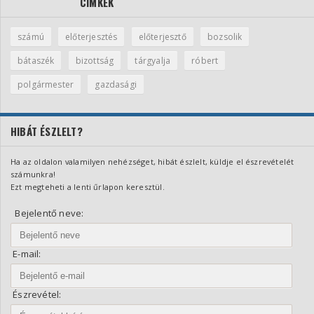
CÍMKÉK
számú
előterjesztés
előterjesztő
bozsolik
bátaszék
bizottság
tárgyalja
róbert
polgármester
gazdasági
HIBÁT ÉSZLELT?
Ha az oldalon valamilyen nehézséget, hibát észlelt, küldje el észrevételét
számunkra!
Ezt megteheti a lenti űrlapon keresztül.
Bejelentő neve:
E-mail:
Észrevétel: