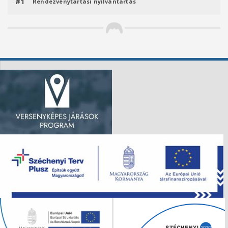
#1
Rendezvénytartási nyilvántartás