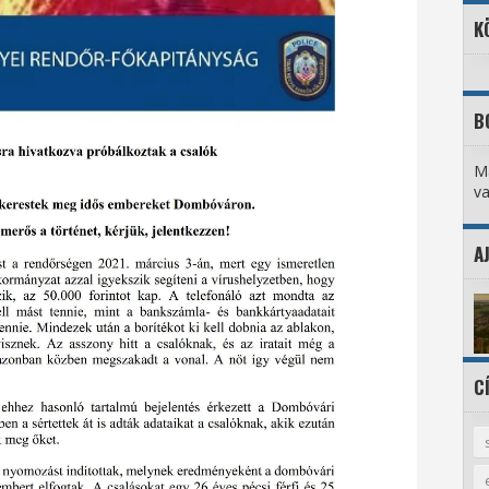
K
B
Ma
va
A
C