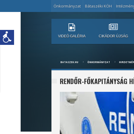
Önkormányzat
Bátaszéki KÖH
Intézmén
VIDEÓ GALÉRIA
CIKÁDOR ÚJSÁG
BATASZEK.HU
ÖNKORMÁNYZAT
HIRDETMÉ
RENDŐR-FŐKAPITÁNYSÁG H