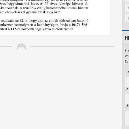
H
Ha
és
Ez
B
E-
És