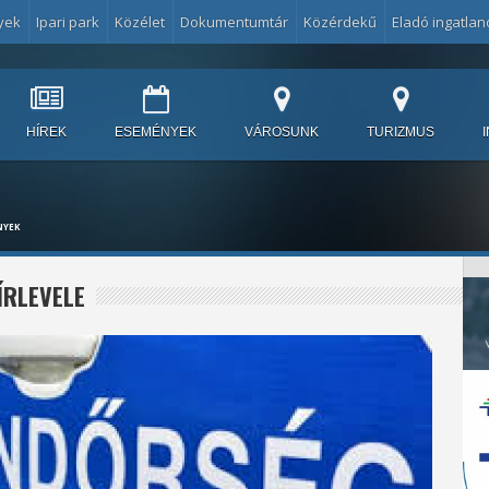
yek
Ipari park
Közélet
Dokumentumtár
Közérdekű
Eladó ingatlan
HÍREK
ESEMÉNYEK
VÁROSUNK
TURIZMUS
NYEK
ÍRLEVELE