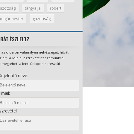
bizottság
tárgyalja
róbert
polgármester
gazdasági
IBÁT ÉSZLELT?
 az oldalon valamilyen nehézséget, hibát
zlelt, küldje el észrevételét számunkra!
t megteheti a lenti űrlapon keresztül.
ejelentő neve:
mail:
zrevétel: