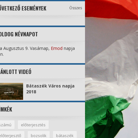
ÖVETKEZŐ ESEMÉNYEK
Összes
OLDOG NÉVNAPOT
 Augusztus 9. Vasárnap,
Emod
napja
n.
JÁNLOTT VIDEÓ
Bátaszék Város napja
2018
ÍMKÉK
számú
előterjesztés
előterjesztő
bozsolik
bátaszék