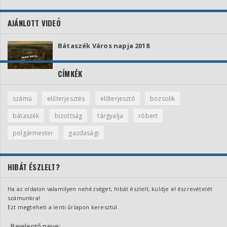
AJÁNLOTT VIDEÓ
Bátaszék Város napja 2018
CÍMKÉK
számú
előterjesztés
előterjesztő
bozsolik
bátaszék
bizottság
tárgyalja
róbert
polgármester
gazdasági
HIBÁT ÉSZLELT?
Ha az oldalon valamilyen nehézséget, hibát észlelt, küldje el észrevételét
számunkra!
Ezt megteheti a lenti űrlapon keresztül.
Bejelentő neve: