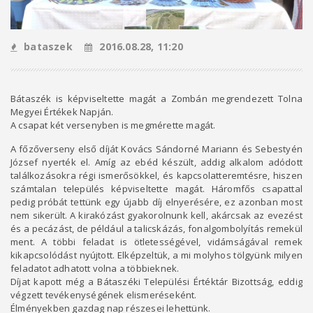
bataszek
2016.08.28, 11:20
Bátaszék is képviseltette magát a Zombán megrendezett Tolna
Megyei Értékek Napján.
A csapat két versenyben is megmérette magát.
A főzőverseny első díját Kovács Sándorné Mariann és Sebestyén
József nyerték el. Amíg az ebéd készült, addig alkalom adódott
találkozásokra régi ismerősökkel, és kapcsolatteremtésre, hiszen
számtalan település képviseltette magát. Háromfős csapattal
pedig próbát tettünk egy újabb díj elnyerésére, ez azonban most
nem sikerült. A kirakózást gyakorolnunk kell, akárcsak az evezést
és a pecázást, de például a talicskázás, fonalgombolyítás remekül
ment. A többi feladat is ötletességével, vidámságával remek
kikapcsolódást nyújtott. Elképzeltük, a mi molyhos tölgyünk milyen
feladatot adhatott volna a többieknek.
Díjat kapott még a Bátaszéki Települési Értéktár Bizottság, eddig
végzett tevékenységének elismeréseként.
Élményekben gazdag nap részesei lehettünk.