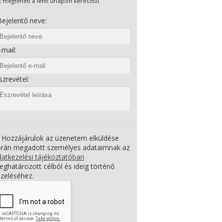
t megteheti a lenti űrlapon keresztül.
ejelentő neve:
mail:
zrevétel:
Hozzájárulok az üzenetem elküldése
orán megadott személyes adataimnak az
atkezelési tájékoztatóban
ghatározott célból és ideig történő
zeléséhez.