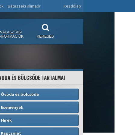
ok
Bátaszéki Klímaőr
Kezdőlap
VÁLASZTÁSI
INFORMÁCIÓK
KERESÉS
VODA ÉS BÖLCSŐDE TARTALMAI
Óvoda és bölcsőde
Események
Hírek
Kapcsolat