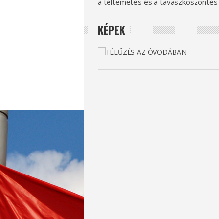
a téltemetés és a tavaszköszöntés j
KÉPEK