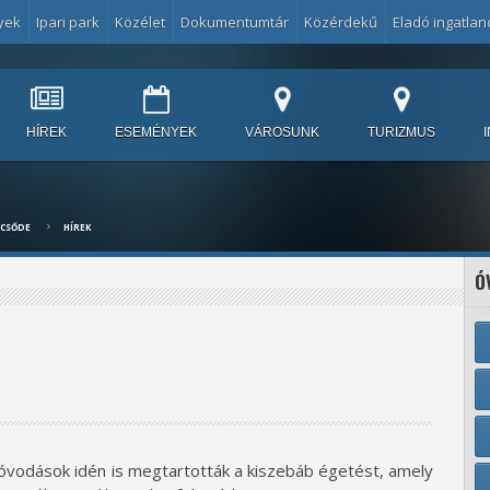
yek
Ipari park
Közélet
Dokumentumtár
Közérdekű
Eladó ingatlan
HÍREK
ESEMÉNYEK
VÁROSUNK
TURIZMUS
LCSŐDE
HÍREK
Ó
vodások idén is megtartották a kiszebáb égetést, amely