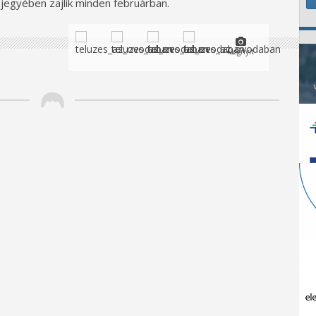
egyében zajlik minden februárban.​
Megnyit