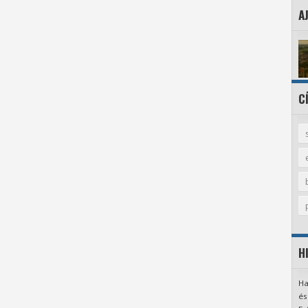
A
C
H
Ha
és