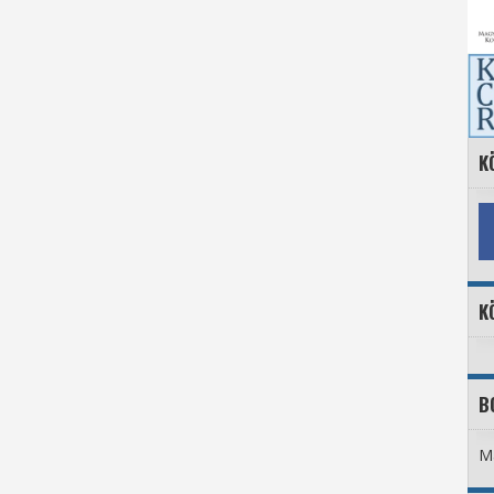
K
K
B
Ma