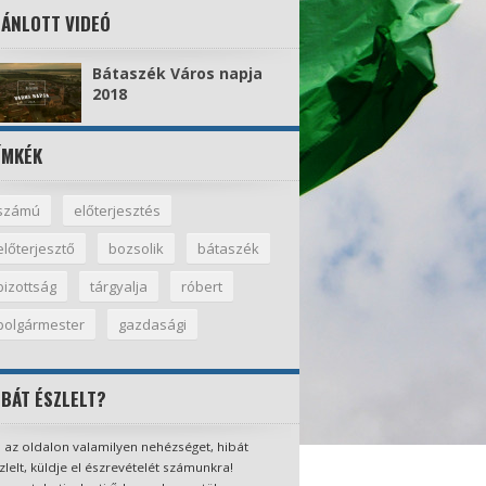
JÁNLOTT VIDEÓ
Bátaszék Város napja
2018
ÍMKÉK
számú
előterjesztés
előterjesztő
bozsolik
bátaszék
bizottság
tárgyalja
róbert
polgármester
gazdasági
IBÁT ÉSZLELT?
 az oldalon valamilyen nehézséget, hibát
zlelt, küldje el észrevételét számunkra!