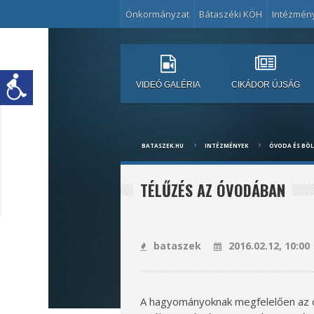
Önkormányzat
Bátaszéki KÖH
Intézmén
VIDEÓ GALÉRIA
CIKÁDOR ÚJSÁG
BATASZEK.HU
INTÉZMÉNYEK
ÓVODA ÉS BÖ
TÉLŰZÉS AZ ÓVODÁBAN
bataszek
2016.02.12, 10:00
A hagyományoknak megfelelően az ó