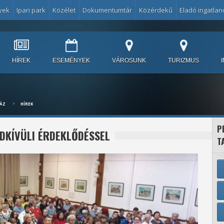
yek
Ipari park
Közélet
Dokumentumtár
Közérdekű
Eladó ingatlan
HÍREK
ESEMÉNYEK
VÁROSUNK
TURIZMUS
HÁZ
HÍREK
P
NDKÍVÜLI ÉRDEKLŐDÉSSEL
T