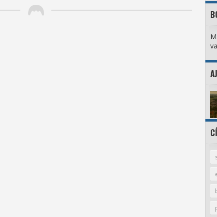
B
M
va
A
C