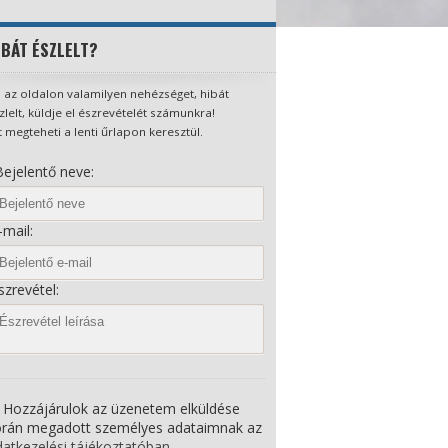
IBÁT ÉSZLELT?
 az oldalon valamilyen nehézséget, hibát
zlelt, küldje el észrevételét számunkra!
t megteheti a lenti űrlapon keresztül.
ejelentő neve:
mail:
zrevétel:
Hozzájárulok az üzenetem elküldése
orán megadott személyes adataimnak az
atkezelési tájékoztatóban