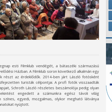
tegnap esti Filmklub vendégét, a bátaszéki származású
velődési Házban. A Filmklub soron következő alkalmán egy
k részt az érdeklődők. 2014-ben járt László fotósként
fejezetten turisták célpontjai. A profi fotók visszaadták
apjait, Schroth László részletes beszámolója pedig olyan
ekintést engedett a számunkra egész távoli világ
n színes, egyedi, mozgalmas, olykor megható látványa
anatokat nyújtott.