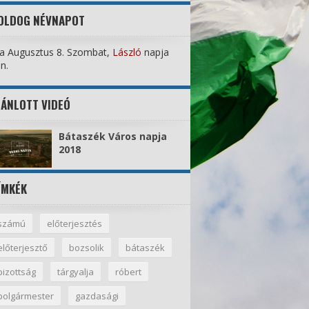
OLDOG NÉVNAPOT
a Augusztus 8. Szombat,
László
napja
n.
JÁNLOTT VIDEÓ
Bátaszék Város napja
2018
ÍMKÉK
számú
előterjesztés
előterjesztő
bozsolik
bátaszék
bizottság
tárgyalja
róbert
polgármester
gazdasági