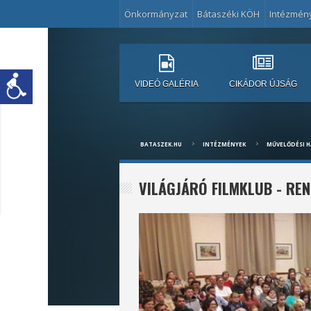
Önkormányzat
Bátaszéki KÖH
Intézmén
VIDEÓ GALÉRIA
CIKÁDOR ÚJSÁG
BATASZEK.HU
INTÉZMÉNYEK
MŰVELŐDÉSI 
VILÁGJÁRÓ FILMKLUB - RE