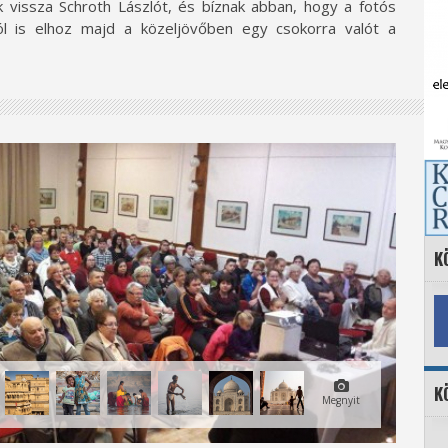
k vissza Schroth Lászlót, és bíznak abban, hogy a fotós
ól is elhoz majd a közeljövőben egy csokorra valót a
K
K
Megnyit