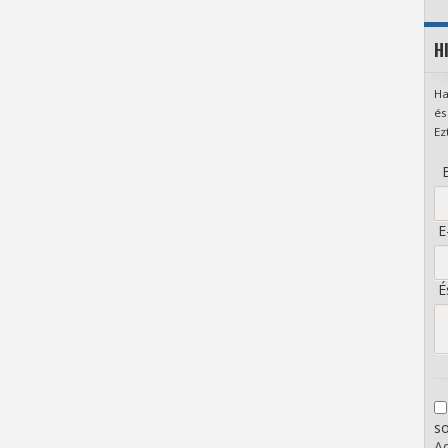
H
Ha
és
Ez
B
E-
És
s
Ad