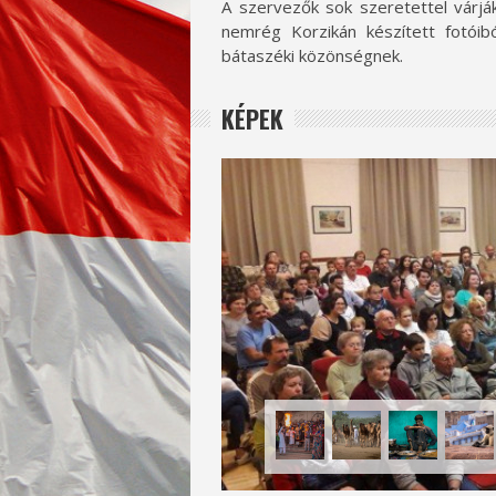
A szervezők sok szeretettel várjá
nemrég Korzikán készített fotóib
bátaszéki közönségnek.
KÉPEK