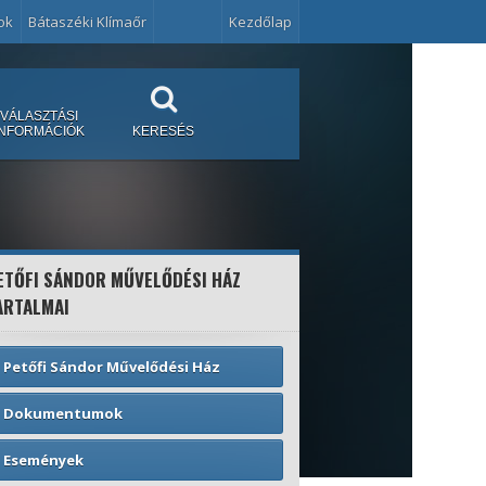
ok
Bátaszéki Klímaőr
Kezdőlap
VÁLASZTÁSI
INFORMÁCIÓK
KERESÉS
ETŐFI SÁNDOR MŰVELŐDÉSI HÁZ
ARTALMAI
Petőfi Sándor Művelődési Ház
Dokumentumok
Események