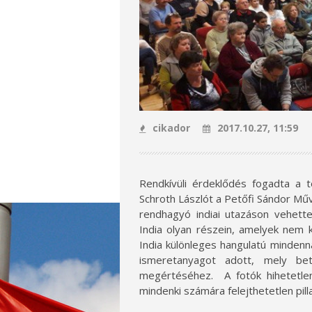
cikador
2017.10.27, 11:59
Rendkívüli érdeklődés fogadta a 
Schroth Lászlót a Petőfi Sándor Mű
rendhagyó indiai utazáson vehette
India olyan részein, amelyek nem ki
India különleges hangulatú mindenn
ismeretanyagot adott, mely bet
megértéséhez. A fotók hihetetle
mindenki számára felejthetetlen pill