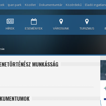
yek
Ipari park
Közélet
Dokumentumtár
Közérdekű
Eladó ingatlan
HÍREK
ESEMÉNYEK
VÁROSUNK
TURIZMUS
KTÁR
ZENETÖRTÉNÉSZ MUNKÁSSÁG
DOKUMENTUMOK