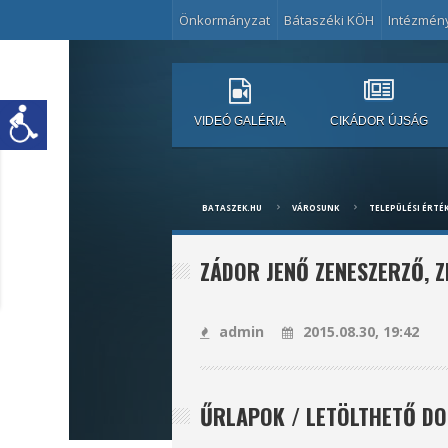
Önkormányzat
Bátaszéki KÖH
Intézmén
VIDEÓ GALÉRIA
CIKÁDOR ÚJSÁG
BATASZEK.HU
VÁROSUNK
TELEPÜLÉSI ÉRTÉ
ZÁDOR JENŐ ZENESZERZŐ, 
admin
2015.08.30, 19:42
ŰRLAPOK / LETÖLTHETŐ 