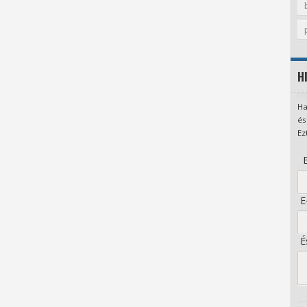
H
Ha
és
Ez
B
E-
És