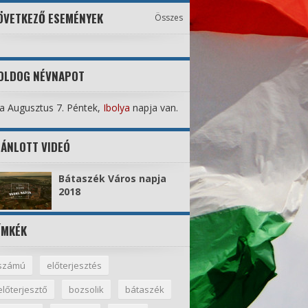
ÖVETKEZŐ ESEMÉNYEK
Összes
OLDOG NÉVNAPOT
 Augusztus 7. Péntek,
Ibolya
napja van.
JÁNLOTT VIDEÓ
Bátaszék Város napja
2018
ÍMKÉK
számú
előterjesztés
előterjesztő
bozsolik
bátaszék