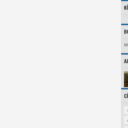
K
B
Ma
A
C