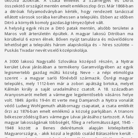
okozva azoknak. A csata emlékét a Szárhegyet és Ditrót
összekötő országút mentén emelt emlékoszlop őrzi. Már 1868-ban
a ditróiak folyamodványban kérték, hogy rendezett tanáccsal
ellátott városok sorába kerülhessen a település. Ebben az időben
Ditró a környék komoly gazdasági tényezőjévé vált.
A helység egyik része a Ditró patak mentén, alsóbb területei a
Maros volt árterületén épültek. A magyar lakosú Ditróban ma
körülbelül 6 ezren élnek. Bőven nyújt tanulásra és művelődésre
lehetőséget a település három alapiskolája és – híres szülötte –
Puskás Tivadar nevét viselő középiskolája.
A 3000 lakosú Nagysalló Szlovákia középső részén, a Nyitrai
kerület Lévai járásában a termékeny Garamvölgyében az egyik
legismertebb gazdag múltú község. Neve - a népi etimológia
szerint - a magyar sarló főnévből származik. Ősrégi magyar
település, mely 1112-ben már a zobori apátság birtoka, melyet
Kálmán király a saját uradalmához csatolt. A 18. században
Aranyosmarót mellett a vármegye legjelentősebb vásáros helye
volt. 1849. április 19-én itt verte meg Damjanich a Nyitra vonalát
védő Ludwig Wohlgemuth altábornagy csapatait, a csata emlékét
őrzi az 1876-ban emelt emlékmű a község parkjában. A trianoni
békeszerződésig Bars vármegye Lévai járásához tartozott. A falu
magyar lakosságának többségét, főleg a reformátusságot, 1945 -
1948 között a Benes dekrétumok alapján kitelepítették
Magyarországra, - akik közül a legtöbb család Bátaszékre került -