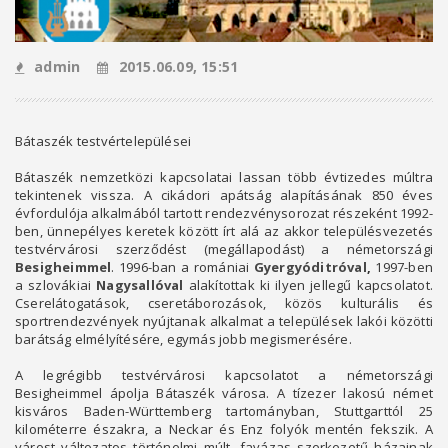
admin
2015.06.09, 15:51
Bátaszék testvértelepülései
Bátaszék nemzetközi kapcsolatai lassan több évtizedes múltra
tekintenek vissza. A cikádori apátság alapításának 850 éves
évfordulója alkalmából tartott rendezvénysorozat részeként 1992-
ben, ünnepélyes keretek között írt alá az akkor településvezetés
testvérvárosi szerződést (megállapodást) a németországi
Besigheimmel
. 1996-ban a romániai
Gyergyóditróval
,
1997-ben
a szlovákiai
Nagysallóval
alakítottak ki ilyen jellegű kapcsolatot.
Cserelátogatások, cseretáborozások, közös kulturális és
sportrendezvények nyújtanak alkalmat a települések lakói közötti
barátság elmélyítésére, egymás jobb megismerésére.
A legrégibb testvérvárosi kapcsolatot a németországi
Besigheimmel ápolja Bátaszék városa. A tízezer lakosú német
kisváros Baden-Württemberg tartományban, Stuttgarttól 25
kilométerre északra, a Neckar és Enz folyók mentén fekszik. A
várost változatos történelmi múlt, favázas szerkezetű házainak