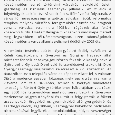
köszönhetően vonzó történelmi városkép, sokoldalú üzleti,
gazdasági és kulturális események jellemzik. Az itt élők a
folyóvölgyek lankáin évszázadok óta szőlőművelést folytatnak. A
város fő nevezetessége a gótikus stílusban épült református
templom, melynek hársfából faragott oltára szintén sok látogatót
vonz a városba, valamint a 1995-ben régészek által feltárt
középkori fürdő. Emellett Besigheim középkori városképe maradt
meg legszebben Dél-Németországban. Ezen adottságoknak
köszönhetően a város államilag elismert üdülőhely 2005 óta.
A romániai testvértelepülés, Gyergyóditró Erdély szívében, a
Keleti Kárpátokban, a Gyergyói és Görgényi havasok által
pártázott fennsík északnyugati részén fekszik. A község neve a
Gyitro-ból a Gy betű D-vel való felcserélésével alakult ki. Ditró
Gyergyószárhegy kirajzásából keletkezett a XV. században. Az
átutazóban ez a település városias képeket villant fel, s valóban
Ditró a medence egyetlen községe, mely egy ugrásnyira van a
kisvárosi cím felé. 1658-ban, amikor a gyergyói hadköteles
lakosság II. Rákóczi György törökellenes háborújában vett részt,
egy 3000 fős tatár-moldvai martalóc sereg betört a Gyergyói-
medencébe Tölgyes irányából és Ditrót is felgyújtották. A főként
asszonyokból, öregekből és gyermekekből álló gyergyóditrói és
szárhegyi védők, alig 300-an, Szárhegynél különböző hadicselek
alkalmazásával legyőzték a betolakodókat, súlyos veszteséget