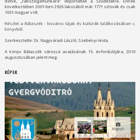
illetve, „rabszolgamunkára” deportálták a Szudétákra. Ennek
következtében 2001-ben 2926 lakosából már 1771 szlovák és csak
1035 magyar volt.
Részlet a Bátaszék - kisváros tájak és kultúrák találkozásában c.
könyvből.
Szerkesztette: Dr. Nagyváradi László, Szebényi Anita.
A könyv Bátaszék várossá avatásának 15. évfordulójára, 2010
augusztusában jelent meg.
KÉPEK
Megnyit