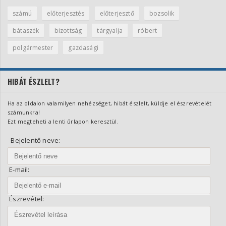
számú
előterjesztés
előterjesztő
bozsolik
bátaszék
bizottság
tárgyalja
róbert
polgármester
gazdasági
HIBÁT ÉSZLELT?
Ha az oldalon valamilyen nehézséget, hibát észlelt, küldje el észrevételét
számunkra!
Ezt megteheti a lenti űrlapon keresztül.
Bejelentő neve:
E-mail:
Észrevétel: