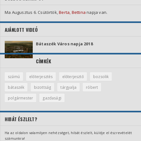
Ma Augusztus 6. Csütörtök,
Berta, Bettina
napja van.
AJÁNLOTT VIDEÓ
Bátaszék Város napja 2018
CÍMKÉK
számú
előterjesztés
előterjesztő
bozsolik
bátaszék
bizottság
tárgyalja
róbert
polgármester
gazdasági
HIBÁT ÉSZLELT?
Ha az oldalon valamilyen nehézséget, hibát észlelt, küldje el észrevételét
számunkra!