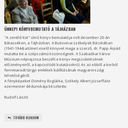
ÜNNEPI KÖNYVBEMUTATÓ A TÁJHÁZBAN
"A zenélő kút" című könyv bemutatója volt december 20-án
Bátaszéken, a Tájházban. A Bukovinai székelyek Bácskában
(1941-1944) alcímet viselő könyvet maga a szerző, dr. Papp Árpád
mutatta be a szépszámú közönségnek. A Szabadkai Városi
Múzeum néprajzosa beszélt e könyv megszületésének
előzményeiről, a kapcsolódó kutatásokról, és az ebből a korból
fennmaradt tárgyi emlékek kiállításának magyarországi
lehetőségéről.
A fényképeket Dömény Boglárka, Székely Albert józseffalvi
ezermester dédunokája készítette.
Rudolf László
TOVÁBB OLVASOM