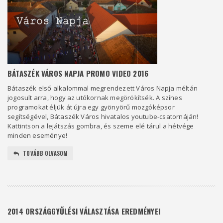
BÁTASZÉK VÁROS NAPJA PROMO VIDEO 2016
Bátaszék első alkalommal megrendezett Város Napja méltán
jogosult arra, hogy az utókornak megörökítsék. A színes
programokat éljük át újra egy gyönyörű mozgóképsor
segítségével, Bátaszék Város hivatalos youtube-csatornáján!
Kattintson a lejátszás gombra, és szeme elé tárul a hétvége
minden eseménye!
TOVÁBB OLVASOM
2014 ORSZÁGGYŰLÉSI VÁLASZTÁSA EREDMÉNYEI