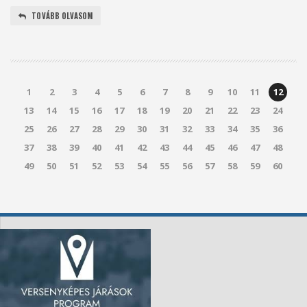
TOVÁBB OLVASOM
1
2
3
4
5
6
7
8
9
10
11
12
13
14
15
16
17
18
19
20
21
22
23
24
25
26
27
28
29
30
31
32
33
34
35
36
37
38
39
40
41
42
43
44
45
46
47
48
49
50
51
52
53
54
55
56
57
58
59
60