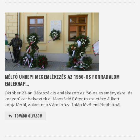
MÉLTÓ ÜNNEPI MEGEMLÉKEZÉS AZ 1956-OS FORRADALOM
EMLÉKNAP...
Október 23-án Bátaszék is emlékezett az '56-os eseményekre, és
koszorúkat helyeztek el Mansfeld Péter tiszteletére állított
kopjafánál, valamint a Városháza falán lévő emléktáblánál.
TOVÁBB OLVASOM