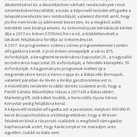
áttekintésével és a decemberben várható rendezvények rövid
ismertetésével kezdődött, ezután a képviselő-testület elfogadta a
településrendezési terv módosítását, valamint döntött arról, hogy
jövőre nem kíván új adónemet bevezetni, és a meglévő adók
mértékét sem kívánja emelni. Az önkormányzati bérlakások bérleti
díja a 2017-es évben 572Ft/m2/hó-ra nő, a többletbevételt a
lakások felújítására fordítja az önkormányzat.
A 2017. évi programterv számos színes programelemmel szintén
elfogadásra került. A jövő évben ünnepeljük a város 875.
évfordulóját, a besigheimi testvérvárosi kapcsolat 25., a nagysallói
testvérvárosi kapcsolat 20. évfordulóját, a felvidéki kitelepítés 70.
évfordulóját. A hagyományos programok mellett újra
megrendezésre kerül a Város napja és a Bátaszéki Bornapok,
valamint páratlan év lévén a Királyi gasztronómiai est is.
A művelődés területén további döntés született arról, hogy a
Petőfi Sándor Művelődési Házat a 2017-től a Bátaszékért
Marketing Kft. működteti tovább, a Keresztély Gyula Városi
Könyvtár pedig felújításra kerül.
A képviselő testület elfogadta azt a javaslatot, melyben 300 000 Ft
kerül átcsoportosításra a költségvetésben, hogy a 90 éven
felülieken kívül a rászoruló családok is megfelelő támogatást
kaphassanak azért, hogy karácsonykor ne maradjon üres
egyetlen család asztala sem.