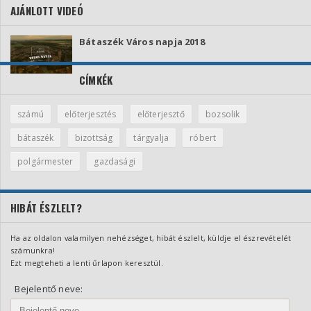
AJÁNLOTT VIDEÓ
Bátaszék Város napja 2018
CÍMKÉK
számú
előterjesztés
előterjesztő
bozsolik
bátaszék
bizottság
tárgyalja
róbert
polgármester
gazdasági
HIBÁT ÉSZLELT?
Ha az oldalon valamilyen nehézséget, hibát észlelt, küldje el észrevételét
számunkra!
Ezt megteheti a lenti űrlapon keresztül.
Bejelentő neve: