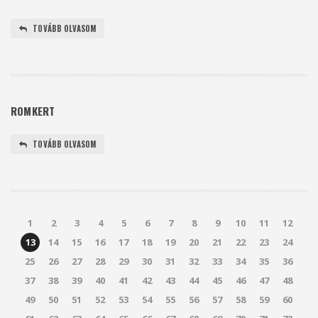
TOVÁBB OLVASOM
ROMKERT
TOVÁBB OLVASOM
1
2
3
4
5
6
7
8
9
10
11
12
13
14
15
16
17
18
19
20
21
22
23
24
25
26
27
28
29
30
31
32
33
34
35
36
37
38
39
40
41
42
43
44
45
46
47
48
49
50
51
52
53
54
55
56
57
58
59
60