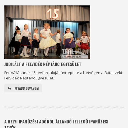
JUBILÁLT A FELVIDÉK NÉPTÁNC EGYESÜLET
Fennállásának 15. évfordulóját ünnepelte a hétvégén a Bátaszéki
Felvidék Néptánc Egyesület.
TOVÁBB OLVASOM
A HELYI IPARŰZÉSI ADÓRÓL ÁLLANDÓ JELLEGŰ IPARŰZÉSI
TEVÉK...