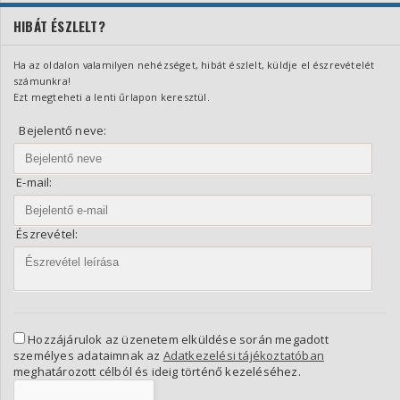
HIBÁT ÉSZLELT?
Ha az oldalon valamilyen nehézséget, hibát észlelt, küldje el észrevételét
számunkra!
Ezt megteheti a lenti űrlapon keresztül.
Bejelentő neve:
E-mail:
Észrevétel:
Hozzájárulok az üzenetem elküldése során megadott
személyes adataimnak az
Adatkezelési tájékoztatóban
meghatározott célból és ideig történő kezeléséhez.