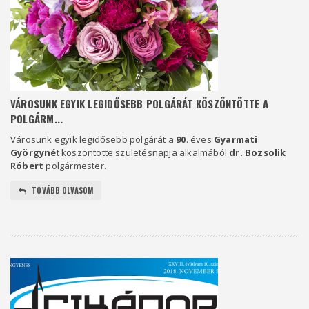
VÁROSUNK EGYIK LEGIDŐSEBB POLGÁRÁT KÖSZÖNTÖTTE A
POLGÁRM...
Városunk egyik legidősebb polgárát a
90
. éves
Gyarmati
Györgyné
t köszöntötte születésnapja alkalmából
dr. Bozsolik
Róbert
polgármester.
TOVÁBB OLVASOM