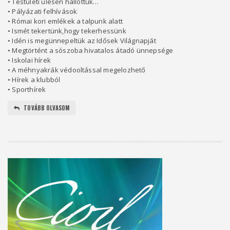
• Testületi ülésen hallottuk…
• Pályázati felhívások
• Római kori emlékek a talpunk alatt
• Ismét tekertünk,hogy tekerhessünk
• Idén is megünnepeltük az Idősek Világnapját
• Megtörtént a sószoba hivatalos átadó ünnepsége
• Iskolai hírek
• A méhnyakrák védooltással megelozhető
• Hírek a klubból
• Sporthírek
TOVÁBB OLVASOM