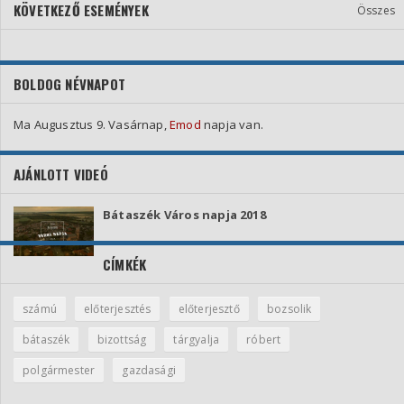
KÖVETKEZŐ ESEMÉNYEK
Összes
BOLDOG NÉVNAPOT
Ma Augusztus 9. Vasárnap,
Emod
napja van.
AJÁNLOTT VIDEÓ
Bátaszék Város napja 2018
CÍMKÉK
számú
előterjesztés
előterjesztő
bozsolik
bátaszék
bizottság
tárgyalja
róbert
polgármester
gazdasági