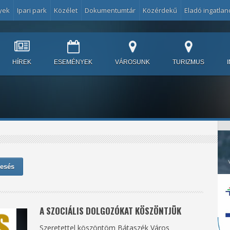
yek
Ipari park
Közélet
Dokumentumtár
Közérdekű
Eladó ingatlan
HÍREK
ESEMÉNYEK
VÁROSUNK
TURIZMUS
esés
A SZOCIÁLIS DOLGOZÓKAT KÖSZÖNTJÜK
Szeretettel köszöntöm Bátaszék Város