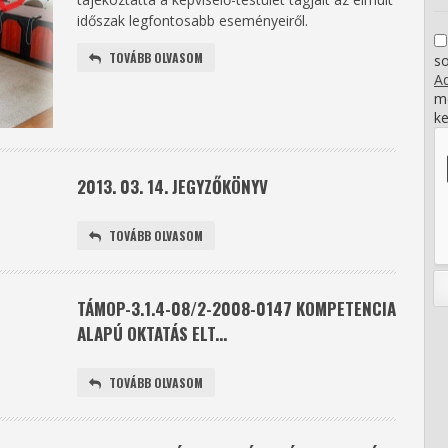
időszak legfontosabb eseményeiről.
TOVÁBB OLVASOM
s
Ad
me
ke
2013. 03. 14. JEGYZŐKÖNYV
TOVÁBB OLVASOM
TÁMOP-3.1.4-08/2-2008-0147 KOMPETENCIA
ALAPÚ OKTATÁS ELT...
TOVÁBB OLVASOM