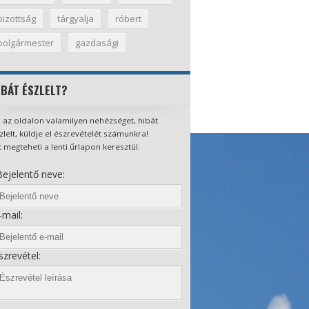
bizottság
tárgyalja
róbert
polgármester
gazdasági
IBÁT ÉSZLELT?
 az oldalon valamilyen nehézséget, hibát
zlelt, küldje el észrevételét számunkra!
t megteheti a lenti űrlapon keresztül.
ejelentő neve:
mail:
zrevétel: