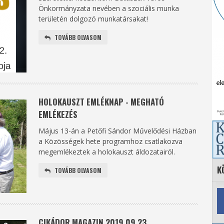
Önkormányzata nevében a szociális munka
területén dolgozó munkatársakat!
TOVÁBB OLVASOM
HOLOKAUSZT EMLÉKNAP - MEGHATÓ
EMLÉKEZÉS
Május 13-án a Petőfi Sándor Művelődési Házban
a Közösségek hete programhoz csatlakozva
megemlékeztek a holokauszt áldozatairól.
K
TOVÁBB OLVASOM
CIKÁDOR MAGAZIN 2019.09.23.