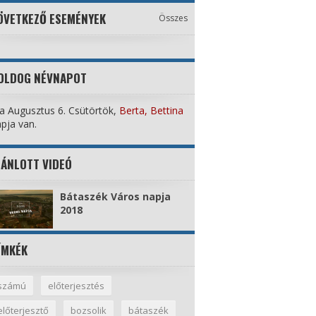
ÖVETKEZŐ ESEMÉNYEK
Összes
OLDOG NÉVNAPOT
 Augusztus 6. Csütörtök,
Berta, Bettina
pja van.
JÁNLOTT VIDEÓ
Bátaszék Város napja
2018
ÍMKÉK
számú
előterjesztés
előterjesztő
bozsolik
bátaszék