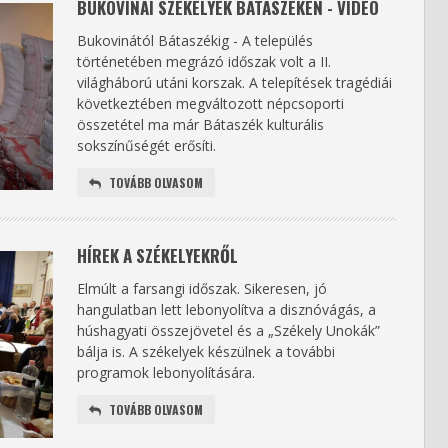
BUKOVINAI SZÉKELYEK BÁTASZÉKEN - VIDEÓ
Bukovinától Bátaszékig - A település
történetében megrázó időszak volt a II.
világháború utáni korszak. A telepítések tragédiái
következtében megváltozott népcsoporti
összetétel ma már Bátaszék kulturális
sokszínűségét erősíti.
TOVÁBB OLVASOM
HÍREK A SZÉKELYEKRŐL
Elmúlt a farsangi időszak. Sikeresen, jó
hangulatban lett lebonyolítva a disznóvágás, a
húshagyati összejövetel és a „Székely Unokák”
bálja is. A székelyek készülnek a további
programok lebonyolítására.
TOVÁBB OLVASOM