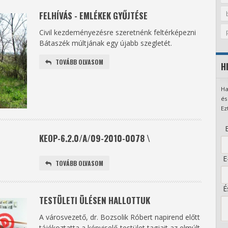
FELHÍVÁS - EMLÉKEK GYŰJTÉSE
Civil kezdeményezésre szeretnénk feltérképezni
Bátaszék múltjának egy újabb szegletét.
TOVÁBB OLVASOM
H
Ha
és
Ez
B
KEOP-6.2.0/A/09-2010-0078 \
E-
TOVÁBB OLVASOM
És
TESTÜLETI ÜLÉSEN HALLOTTUK
A városvezető, dr. Bozsolik Róbert napirend előtt
tájékoztatta a képviselő-testület tagjait az elmúlt