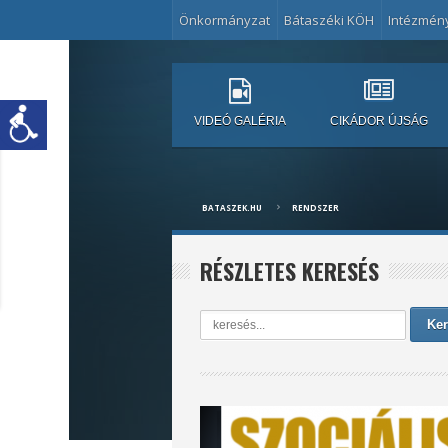
Önkormányzat
Bátaszéki KÖH
Intézmén
VIDEÓ GALÉRIA
CIKÁDOR ÚJSÁG
BATASZEK.HU
RENDSZER
RÉSZLETES KERESÉS
Ker