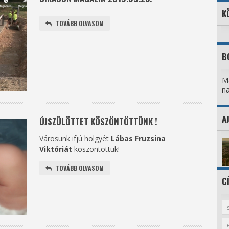
K
TOVÁBB OLVASOM
B
Ma
na
A
ÚJSZÜLÖTTET KÖSZÖNTÖTTÜNK !
Városunk ifjú hölgyét
Lábas Fruzsina
Viktóriát
köszöntöttük!
TOVÁBB OLVASOM
C