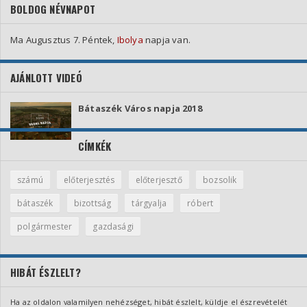
BOLDOG NÉVNAPOT
Ma Augusztus 7. Péntek,
Ibolya
napja van.
AJÁNLOTT VIDEÓ
Bátaszék Város napja 2018
CÍMKÉK
számú
előterjesztés
előterjesztő
bozsolik
bátaszék
bizottság
tárgyalja
róbert
polgármester
gazdasági
HIBÁT ÉSZLELT?
Ha az oldalon valamilyen nehézséget, hibát észlelt, küldje el észrevételét