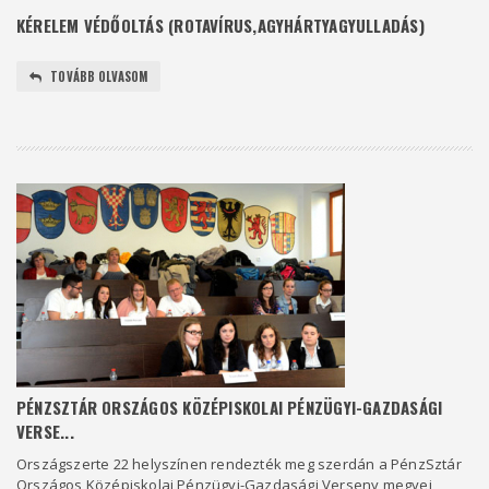
KÉRELEM VÉDŐOLTÁS (ROTAVÍRUS,AGYHÁRTYAGYULLADÁS)
TOVÁBB OLVASOM
PÉNZSZTÁR ORSZÁGOS KÖZÉPISKOLAI PÉNZÜGYI-GAZDASÁGI
VERSE...
Országszerte 22 helyszínen rendezték meg szerdán a PénzSztár
Országos Középiskolai Pénzügyi-Gazdasági Verseny megyei