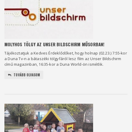
MOLYHOS TÖLGY AZ UNSER BILDSCHIRM MŰSORBAN!
Tájékoztatjuk a Kedves Érdeklődőket, hogy holnap (02.23.) 7:55-kor
a Duna Tv-n a bátaszéki tölgyfáról lesz film az Unser Bildschirm
című magazinban, 16:35-kor a Duna World-ön ismétlik.
TOVÁBB OLVASOM