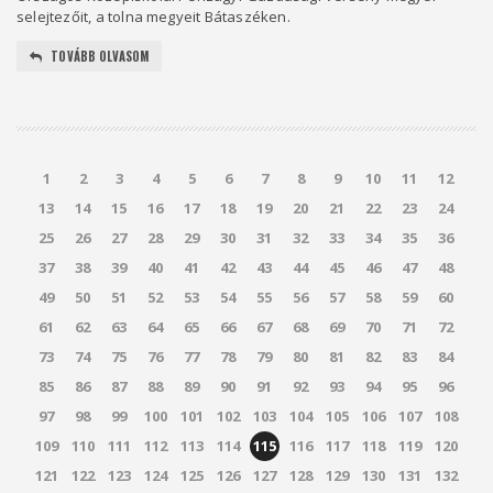
selejtezőit, a tolna megyeit Bátaszéken.
TOVÁBB OLVASOM
1
2
3
4
5
6
7
8
9
10
11
12
13
14
15
16
17
18
19
20
21
22
23
24
25
26
27
28
29
30
31
32
33
34
35
36
37
38
39
40
41
42
43
44
45
46
47
48
49
50
51
52
53
54
55
56
57
58
59
60
61
62
63
64
65
66
67
68
69
70
71
72
73
74
75
76
77
78
79
80
81
82
83
84
85
86
87
88
89
90
91
92
93
94
95
96
97
98
99
100
101
102
103
104
105
106
107
108
109
110
111
112
113
114
115
116
117
118
119
120
121
122
123
124
125
126
127
128
129
130
131
132