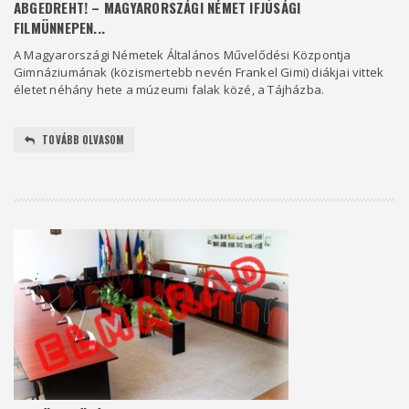
ABGEDREHT! – MAGYARORSZÁGI NÉMET IFJÚSÁGI
FILMÜNNEPEN...
A Magyarországi Németek Általános Művelődési Központja
Gimnáziumának (közismertebb nevén Frankel Gimi) diákjai vittek
életet néhány hete a múzeumi falak közé, a Tájházba.
TOVÁBB OLVASOM