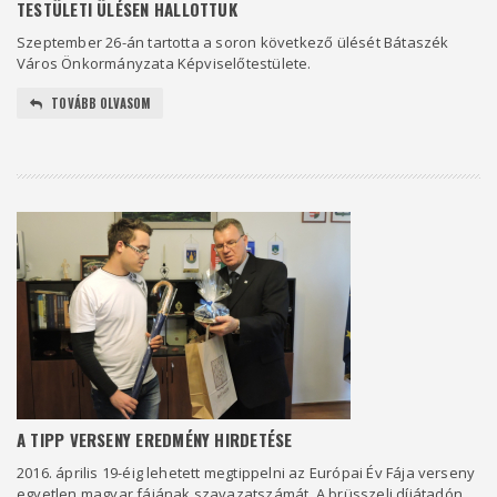
TESTÜLETI ÜLÉSEN HALLOTTUK
Szeptember 26-án tartotta a soron következő ülését Bátaszék
Város Önkormányzata Képviselőtestülete.
TOVÁBB OLVASOM
A TIPP VERSENY EREDMÉNY HIRDETÉSE
2016. április 19-éig lehetett megtippelni az Európai Év Fája verseny
egyetlen magyar fájának szavazatszámát. A brüsszeli díjátadón