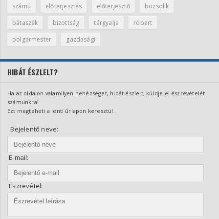
számú
előterjesztés
előterjesztő
bozsolik
bátaszék
bizottság
tárgyalja
róbert
polgármester
gazdasági
HIBÁT ÉSZLELT?
Ha az oldalon valamilyen nehézséget, hibát észlelt, küldje el észrevételét
számunkra!
Ezt megteheti a lenti űrlapon keresztül.
Bejelentő neve:
E-mail:
Észrevétel: