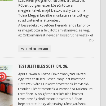
szabadtéri programot. Elsőként dr. Bozsolik
Róbert polgármester köszöntötte a
megjelenteket, majd Lieszkovszky Larion, a
Tolna Megyei Levéltár munkatársa tartott egy
rövid történelmi áttekintést.
A beszédeket követően Herendi János kanonok
úr megáldotta a felújított emlékművet, és végül
az Önkormányzat nevében koszorút helyeztek el.
DB
TOVÁBB OLVASOM
TESTÜLETI ÜLÉS 2017. 04. 26.
Április 26-án a Közös Önkormányzati Hivatal
együttes testületi ülését, majd ezt követően
Bátaszék Város Önkormányzatának képviselő-
testületi ülését tartották a Városháza Millenniumi
termében. A polgármester két ülés közötti
tevékenységekről tartott beszámolójában
bejelentette, hogy alapítványi támogatásnak