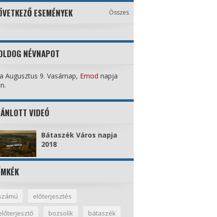
ÖVETKEZŐ ESEMÉNYEK
Összes
OLDOG NÉVNAPOT
 Augusztus 9. Vasárnap,
Emod
napja
n.
JÁNLOTT VIDEÓ
Bátaszék Város napja
2018
ÍMKÉK
számú
előterjesztés
előterjesztő
bozsolik
bátaszék