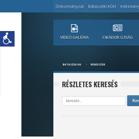
Önkormányzat
Bátaszéki KÖH
Intézmén
VIDEÓ GALÉRIA
CIKÁDOR ÚJSÁG
BATASZEK.HU
RENDSZER
RÉSZLETES KERESÉS
Ker