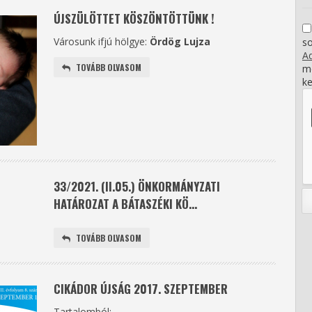
ÚJSZÜLÖTTET KÖSZÖNTÖTTÜNK !
Városunk ifjú hölgye:
Ördög Lujza
s
Ad
TOVÁBB OLVASOM
me
ke
33/2021. (II.05.) ÖNKORMÁNYZATI
HATÁROZAT A BÁTASZÉKI KÖ...
TOVÁBB OLVASOM
CIKÁDOR ÚJSÁG 2017. SZEPTEMBER
Tartalomból: