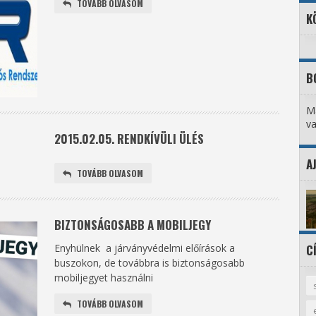
TOVÁBB OLVASOM
K
B
Ma
va
2015.02.05. RENDKÍVÜLI ÜLÉS
A
TOVÁBB OLVASOM
BIZTONSÁGOSABB A MOBILJEGY
Enyhülnek a járványvédelmi előírások a
C
buszokon, de továbbra is biztonságosabb
mobiljegyet használni​
TOVÁBB OLVASOM