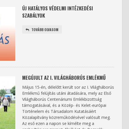
ÚJ HATÁLYOS VÉDELMI INTÉZKEDÉSI
SZABÁLYOK
TOVÁBB OLVASOM
MEGÚJULT AZ I. VILÁGHÁBORÚS EMLÉKMŰ
Május 15-én, délelőtt került sor az I. Világháborús
Emlékmű felújítás utáni átadására, mely az Első
Világháborús Centenáriumi Emlékbizottság
támogatásával, és a Közép- és Kelet-európai
Történelem és Társadalom Kutatásáért
Közalapítvány közreműködésével valósult meg.
Az eső ezen a napon se kímélte meg a