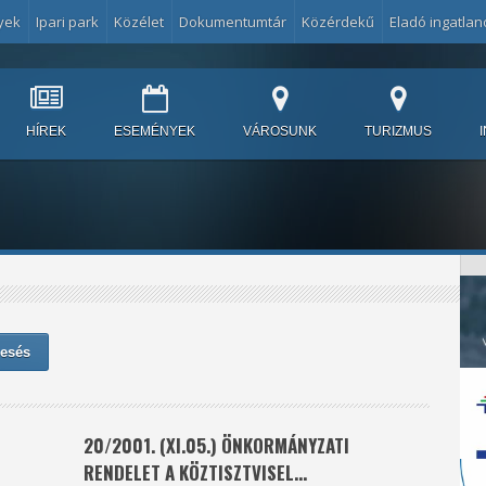
yek
Ipari park
Közélet
Dokumentumtár
Közérdekű
Eladó ingatlan
HÍREK
ESEMÉNYEK
VÁROSUNK
TURIZMUS
esés
20/2001. (XI.05.) ÖNKORMÁNYZATI
RENDELET A KÖZTISZTVISEL...