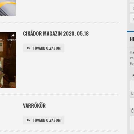
CIKÁDOR MAGAZIN 2020. 05.18
H
TOVÁBB OLVASOM
Ha
és
Ez
B
E-
VARRÓKÖR
És
TOVÁBB OLVASOM