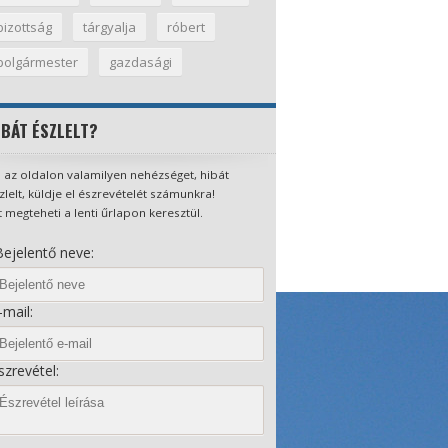
bizottság
tárgyalja
róbert
polgármester
gazdasági
IBÁT ÉSZLELT?
 az oldalon valamilyen nehézséget, hibát
zlelt, küldje el észrevételét számunkra!
t megteheti a lenti űrlapon keresztül.
ejelentő neve:
mail:
zrevétel: